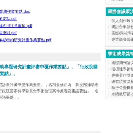
期特約研究計畫作業要點
點
舉辦會議展
務作業要點.doc
要點.pdf
個人創作展
員約用注意事項.pdf
研討會申請
原則.pdf
國際/跨校
專業競賽藝
年期特約研究計畫作業要點.pdf
學術成果獎
國際期刊論
助專題研究計畫評審申覆作業要點」、「行政院國
指標性學術
要點」。
專書著作獎
研究績效獎
究計畫評審申覆作業要點」，名稱並修正為「科技部補助專
執行公營機
行政院國家科學委員會學術倫理案件處理及審議要點」，名
永續教研留
審議要點」。