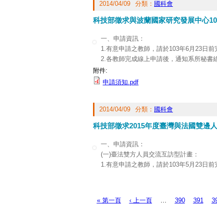
2014/04/09
分類：
國科會
科技部徵求與波蘭國家研究發展中心1
一、申請資訊：
1.有意申請之教師，請於103年6月23日
2.各教師完成線上申請後，通知系所秘書線
前交送研究與倫理推動中心彙整。
附件:
二、各類活動申請作業及補助內容等細節
申請須知.pdf
（
http://www.most.gov.tw/int
）。
2014/04/09
分類：
國科會
科技部徵求2015年度臺灣與法國雙邊
一、申請資訊：
(一)臺法雙方人員交流互訪型計畫：
1.有意申請之教師，請於103年5月23日
2.各教師完成線上申請後，通知系所秘書線
前交送研究與倫理推動中心彙整。
(二)臺法雙方人員交流互訪型計畫：
« 第一頁
‹ 上一頁
…
390
391
3
頁面
1.有意申請之教師，請於103年6月9日前
2.各教師完成線上申請後，通知系所秘書線