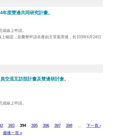
04年度雙邊共同研究計畫。
前完成線上申請。
上確認，並彙整申請名冊由主管蓋章後，於103年6月24日
，請參考科技部科教發展及國際合作司網址
人員交流互訪型計畫及雙邊研討會。
前完成線上申請。
上確認，並彙整申請名冊由主管蓋章後，於103年5月26日
92
393
394
395
396
397
398
…
下一頁 ›
完成線上申請。
最後一頁 »
上確認，並彙整申請名冊由主管蓋章後，於103年6月10日