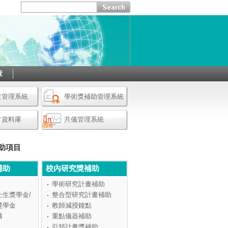
章
查管理系統
學術獎補助管理系統
才資料庫
共儀管理系統
助項目
補助
校內研究獎補助
學術研究計畫補助
士生獎學金/
整合型研究計畫補助
獎學金
教師減授鐘點
構
重點儀器補助
引領計畫獎補助