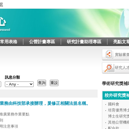
Jump to navigation
/常用表格
公營計畫專區
研究計畫助理專區
亮點文
實驗審
研究人
訊息分類
學術研究獎補
校外研究獎
業務由科技部承接辦理，爰修正相關法規名稱。
國科會
培育優秀博
術推廣業務作業要點
博士生研究
則
其他公營機
用注意事項
配合款