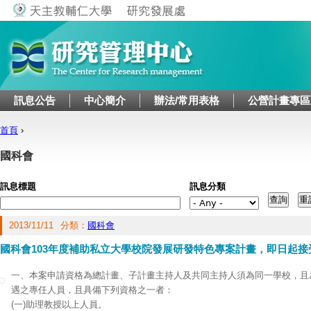
Jump to navigation
訊息公告
中心簡介
辦法/常用表格
公營計畫專區
首頁
›
您在這裡
國科會
訊息標題
訊息分類
2013/11/11
分類：
國科會
國科會103年度補助私立大學校院發展研發特色專案計畫，即日起接
一、本案申請資格為總計畫、子計畫主持人及共同主持人須為同一學校，且
遇之專任人員，且具備下列資格之一者：
(一)助理教授以上人員。