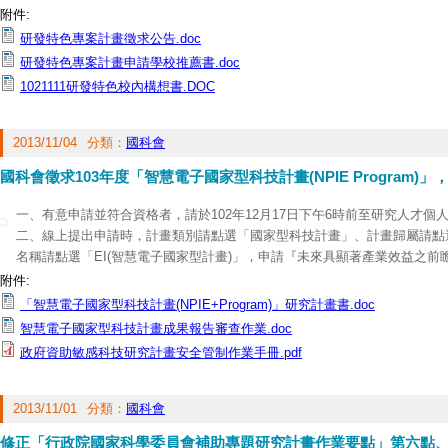
(二)擔任講師職務滿四年，並有著作發表於國內外著名學術期刊或專利技術
附件:
(三)具博士學位且受聘為助理研究員以上或相當資格之專任研究人員。
研發特色專案計畫徵求公告.doc
(四)附屬醫院中擔任主治醫師滿二年或獲碩士學位從事專任研究工作滿四年
研發特色專案計畫申請學校推薦書.doc
著名學術期刊之醫藥相關人員。
1021111研發特色校內構想書.DOC
二、依國科會規定，本案每校申請件數至多二件，並須排列優先順序。有意申
日下班前提交校內構想書（格式如附）至研發處，經研發處邀集相關學者進
請申請人線上提出申請案。
2013/11/04
分類：
國科會
三、依國科會規定，總計畫主持人須於102年12月31日(星期二)下午5時前
國科會徵求103年度「智慧電子國家型科技計畫(NPIE Program)
一、有意申請並符合資格者，請於102年12月17日下午6時前至研究人才個
二、線上提出申請時，計畫類別請點選「國家型科技計畫」、計畫歸屬請點
名稱請點選「EI(智慧電子國家型計畫)」，申請『未來具顯著產業效益之前
類，子學門代碼請勾選E1902(整合型學術研究計畫)，申請『已具雛型之
附件:
專案計畫』類，子學門代碼請勾選E1904(產業化深耕與落實專案計畫)，
「智慧電子國家型科技計畫(NPIE+Program)」研究計畫書.doc
申請方式。
智慧電子國家型科技計畫成果報告審查作業.doc
三、各申請人完成線上製作後，請通知系所單位線上確認，並於102年12月1
政府資助敏感科技研究計畫安全管制作業手冊.pdf
本中心彙辦。
2013/11/01
分類：
國科會
修正「行政院國家科學委員會補助專題研究計畫作業要點」第六點