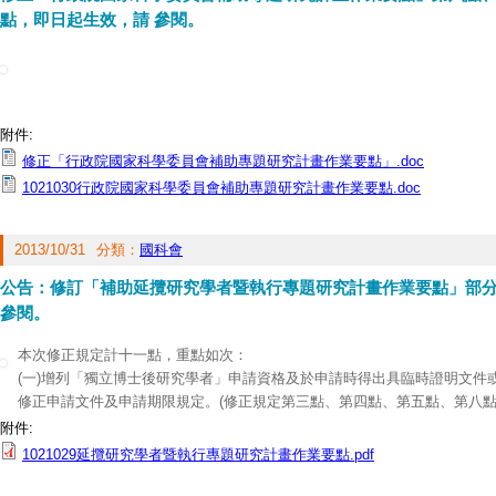
點，即日起生效，請 參閱。
附件:
修正「行政院國家科學委員會補助專題研究計畫作業要點」.doc
1021030行政院國家科學委員會補助專題研究計畫作業要點.doc
2013/10/31
分類：
國科會
公告：修訂「補助延攬研究學者暨執行專題研究計畫作業要點」部
參閱。
本次修正規定計十一點，重點如次：
(一)增列「獨立博士後研究學者」申請資格及於申請時得出具臨時證明文件或
修正申請文件及申請期限規定。(修正規定第三點、第四點、第五點、第八點
(二)增列面試審查。(修正規定第六點)
附件:
(三)修正不分延攬類別總補助期間上限均為六年。(修正規定第七點)
1021029延攬研究學者暨執行專題研究計畫作業要點.pdf
(四)修正部分文字。(修正規定第九點、第十一點、第十二點、第十三點、
延攬研究學者教學研究費支給標準表」)