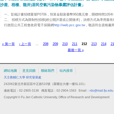
沙鹿、梧棲、龍井)居民空氣污染物暴露評估計畫」
一、旨揭計畫招標案號P0706，預算金額新臺幣950萬元整，開標時間105年1
二、 招標方式為限制性招標(經公開評選或公開徵求)，決標方式為準用最
行政院公共工程會政府電子採購網
http://web.pcc.gov.tw
，敬請符合資格廠
« 第一頁
‹ 上一頁
…
208
209
210
211
212
213
214
2
頁面
最後一頁 »
網站地圖
意見回饋
聯絡我們
站內搜尋
天主教輔仁大學
研究發展處
242062新北市新莊區中正路510號（羅耀拉大樓一樓SL101）
連絡電話：02-2905-3136 傳真電話：02-2904-1563 Email：
rdo@mail.fju.edu
Copyright © Fu Jen Catholic University, Office of Research and Development