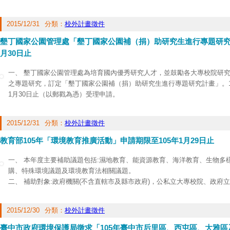
繫，洽談計畫細節。凡符合參與資格且合意者，請於105年二月二十六日前
二份(含word電子檔)寄達本院材化所計畫規畫室，以便辦理後續審查作業。
2015/12/31
分類：
校外計畫徵件
三、 本案聯絡人請洽材化所計畫規畫室洪美瑛小姐(電話：03-5914160；e-m
Yeng_Hung@itri.org.tw
）。
墾丁國家公園管理處「墾丁國家公園補（捐）助研究生進行專題研究計
月30日止
一、 墾丁國家公園管理處為培育國內優秀研究人才，並鼓勵各大專校院研
之專題研究，訂定「墾丁國家公園補（捐）助研究生進行專題研究計畫」。10
1月30日止（以郵戳為憑）受理申請。
二、 專題研究計畫題目需與本處提列之研究題目（105年題目如附）相關
學、地球科學、生態保育、環境科學、人文史蹟、國家公園經營管理、環境
2015/12/31
分類：
校外計畫徵件
案申請金額不得逾新臺幣10萬元；申請計畫經評審後擇優核准，將以核准5
三、 旨揭補（捐）助計畫可於墾丁國家公園管理處官網
http://www.ktnp.gov
教育部105年「環境教育推廣活動」申請期限至105年1月29日止
請書等相關文件。
一、 本年度主要補助議題包括:濕地教育、能資源教育、海洋教育、生物多
購、特殊環境議題及環境教育法相關議題。
二、 補助對象:政府機關(不含直轄市及縣市政府)，公私立大專校院、政府
會等。
三、 詳細內容請至本部資訊及科技教育司電子布告欄查詢及下載
2015/12/30
分類：
校外計畫徵件
(
http://depart.moe.edu.tw/ED2700/
)。
臺中市政府環境保護局徵求「105年臺中市后里區、西屯區、大雅區