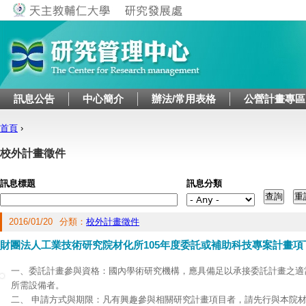
Jump to navigation
訊息公告
中心簡介
辦法/常用表格
公營計畫專區
首頁
›
您在這裡
校外計畫徵件
訊息標題
訊息分類
2016/01/20
分類：
校外計畫徵件
財團法人工業技術研究院材化所105年度委託或補助科技專案計畫
一、委託計畫參與資格：國內學術研究機構，應具備足以承接委託計畫之適
所需設備者。
二、 申請方式與期限：凡有興趣參與相關研究計畫項目者，請先行與本院