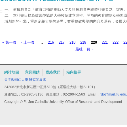
案」，請輔導學生踴躍參與。
四、 旨揭2項計畫申請作業及上開方案內容，請參考客委會「補助大學校院
一、 依據教育部「教育部補助推動人文及科技教育先導型計畫要點」辦理
點」及「獎助客家學術研究計畫作業要點」規定辦理，相關資訊可自本會全
二、 本計畫目標為鼓勵並協助大學校院建立彈性、開放的教育體制及學習
章」項下查詢。
域創新的引擎，重新定義大學的邊界，並重整教與學的內容及過程，發展大
五、 至「臺灣客家知識網」(
http://kmweb.hakka.gov.tw
)系統操作如有任何
型態與經營策略。補助類型主要有2類，包括A類：未來大學推動計畫、B類
89956988分機519廖先生。
主要希望透過學校組織功能的調整、輔導系統的整合、以城市為核心的跨領
點的建置等創新作為，突破現有學習框架與模式，帶動大學學習生態轉型。
« 第一頁
‹ 上一頁
…
216
217
218
219
220
221
222
2
頁面
三、 申請期限自本計畫徵件須知公告日起至9月30日止，請至
http://www.uni
最後一頁 »
申請，並備申請表、計畫書及經費申請表1式5份，每份裝訂成冊，寄送至
辦公室收(地址：11605臺北市文山區指南路2段64號國立政治大學研究暨創
老師收)，各類計畫申請以郵戳為憑，逾期不予受理。
網站地圖
意見回饋
聯絡我們
站內搜尋
天主教輔仁大學
研究發展處
242062新北市新莊區中正路510號（羅耀拉大樓一樓SL101）
連絡電話：02-2905-3136 傳真電話：02-2904-1563 Email：
rdo@mail.fju.edu
Copyright © Fu Jen Catholic University, Office of Research and Development