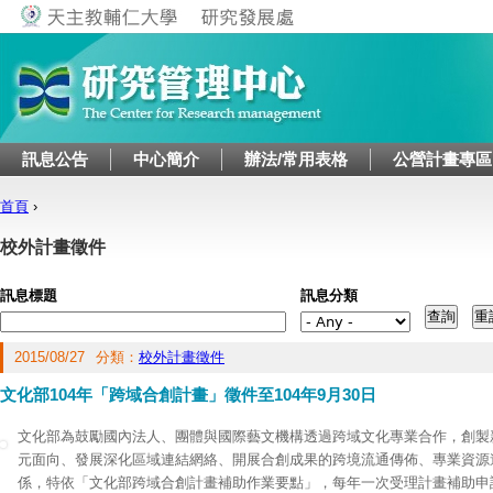
Jump to navigation
訊息公告
中心簡介
辦法/常用表格
公營計畫專區
首頁
›
您在這裡
校外計畫徵件
訊息標題
訊息分類
2015/08/27
分類：
校外計畫徵件
文化部104年「跨域合創計畫」徵件至104年9月30日
文化部為鼓勵國內法人、團體與國際藝文機構透過跨域文化專業合作，創製
元面向、發展深化區域連結網絡、開展合創成果的跨境流通傳佈、專業資源
係，特依「文化部跨域合創計畫補助作業要點」，每年一次受理計畫補助申