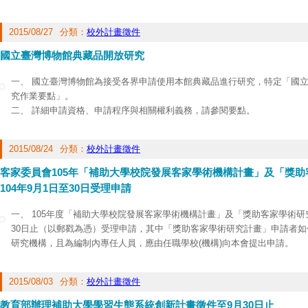
本專案申請期間自即日起至9月30日(週三)截止，受理105年至106年間執行
限），凡我國法令設立登記或立案之法人、公私立大專校院、民間團體(政黨
2015/08/27
分類：
校外計畫徵件
機構（其總部係位在外國或中國大陸、香港、澳門）已完成簽署合作協議，
符合所訂補助項目者，且申請補助金額在新台幣1百萬元至1千萬元間的跨域
國立臺灣博物館典藏品開放研究
相關補助作業要點及申請表可至本部官網
www.moc.gov.tw
下載，亦可於上
(電話:02-8512-6719)洽詢; 電郵：
rainbow@moc.gov.tw
。
一、 國立臺灣博物館為接受各界申請使用本館典藏品進行研究，特定「國
究作業要點」。
二、 詳細申請資格、申請程序與相關權利義務，請參閱要點。
2015/08/24
分類：
校外計畫徵件
客家委員會105年「補助大學校院發展客家學術機構計畫」及「獎
104年9月1日至30日受理申請
一、 105年度「補助大學校院發展客家學術機構計畫」及「獎助客家學術研
30日止（以郵戳為憑）受理申請，其中「獎助客家學術研究計畫」申請者
研究機構，且為編制內專任人員，應由任職學校(機構)向本會提出申請。
二、 為配合客委會「臺灣客家知識網」線上申辦系統營運，105年度提案計
本及線上)，申請獎補助單位除線上申請外，另請檢附申請計畫書2份及電子
2015/08/03
分類：
校外計畫徵件
三、 另，客委會為培育儲備客家領域之優秀青年人才，鼓勵大專院校學生進
「補助大學校院發展客家學術機構計畫」規劃範圍，增加「輔導大學校院學
教育部辦理補助大學學習生態系統創新計畫徵件至9月30日止