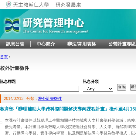
Jump to navigation
訊息公告
中心簡介
辦法/常用表格
公營計畫專區
首頁
›
您在這裡
校外計畫徵件
訊息標題
訊息分類
2014/02/13
分類：
校外計畫徵件
教育部「辦理補助大學跨科際問題解決導向課程計畫」徵件至4月15
本課程計畫徵件以鼓勵理工生醫相關科技領域與人文社會學科學領域，跨校、
優先考量。本計畫目標為鼓勵大學校院透過社會科學、人文學、自然科學跨
習、行動導向學習、實作導向學習，以及問題解決導向學習為教學模式，以