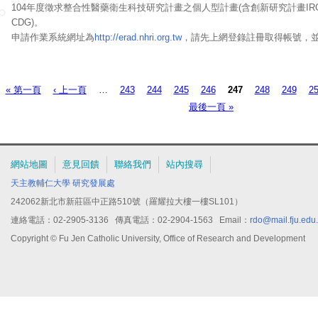
104年度徵求整合性醫藥衛生科技研究計畫之個人型計畫(含創新研究計畫I
CDG)。
申請作業系統網址為
http://erad.nhri.org.tw
，請先上網登錄註冊取得帳號，並須
一)下午4時前完成申請意願書線上登錄，若逾時系統將無法受理。
已登錄申請意願書者，於103年4月1日(星期二)下午4時前至線上作業系統
件後，務必點選「計畫送件」鍵，以完成線上申請作業，若逾時系統將無法受
« 第一頁
‹ 上一頁
…
243
244
245
246
247
248
249
2
頁面
(星期二)下午4時前，將機構公函送達本院學術發展處。
最後一頁 »
網站地圖
意見回饋
聯絡我們
站內搜尋
天主教輔仁大學
研究發展處
242062新北市新莊區中正路510號（羅耀拉大樓一樓SL101）
連絡電話：02-2905-3136 傳真電話：02-2904-1563 Email：
rdo@mail.fju.edu
Copyright © Fu Jen Catholic University, Office of Research and Development