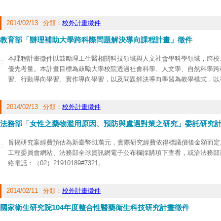
課程主題，培養學生跨科際思考溝通及解決問題能力。
補助類型主要有3類，包括A類：科學人文跨科際主題導向課程群組發展計畫
2014/02/13
分類：
校外計畫徵件
科際主題導向課程群組微型計畫及Ｂ類：問題解決導向或研究學習導向專業
申請期限：請於103年4月15日前，先至
http://shs.ntu.edu.tw/shs/
線上申請
教育部「辦理補助大學跨科際問題解決導向課程計畫」徵件
及pdf與word格式電子檔光碟各1份，寄送至國立中正大學法律系─教育部
畫辦公室收。
本課程計畫徵件以鼓勵理工生醫相關科技領域與人文社會學科學領域，跨校、
為協助各校了解計畫內容，將辦理北區說明會：3月15日(週五)15：00-16
優先考量。本計畫目標為鼓勵大學校院透過社會科學、人文學、自然科學跨
報名網址：
http://shs.ntu.edu.tw/shs/
課程徵件專區。
習、行動導向學習、實作導向學習，以及問題解決導向學習為教學模式，以
課程主題，培養學生跨科際思考溝通及解決問題能力。
補助類型主要有3類，包括A類：科學人文跨科際主題導向課程群組發展計畫
2014/02/13
分類：
校外計畫徵件
科際主題導向課程群組微型計畫及Ｂ類：問題解決導向或研究學習導向專業
申請期限：請於103年4月15日前，先至
http://shs.ntu.edu.tw/shs/
線上申請
法務部「女性之藥物濫用原因、預防與處遇對策之研究」委託研究
及pdf與word格式電子檔光碟各1份，寄送至國立中正大學法律系─教育部
畫辦公室收。
旨揭研究案經費預估為新臺幣81萬元，實際研究經費依得標議價後金額而
為協助各校了解計畫內容，將辦理北區說明會：3月15日(週五)15：00-16
工程委員會網站、法務部全球資訊網電子公布欄採購項下查看，或洽法務部
報名網址：
http://shs.ntu.edu.tw/shs/
課程徵件專區。
絡電話：（02）21910189#7321。
2014/02/11
分類：
校外計畫徵件
國家衛生研究院104年度整合性醫藥衛生科技研究計畫徵件