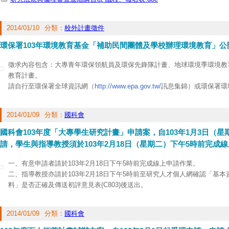
2014/01/10
分類：
校外計畫徵件
環保署103年環境教育基金「補助民間團體及學校辦理環境教育」公
徵求內容包含：大專青年環保領航員及環保先鋒隊計畫、地球環境季環境教
教育計畫。
請自行至環保署全球資訊網（
http://www.epa.gov.tw/
訊息集錦）或環保署環
專區/環境教育基金補助計畫申請(
http://eeis.epa.gov.tw/front/DlZone.aspx
)
有意願者請於103年1月28日前函送（以郵戳為憑）本公開徵求案計畫第七
2014/01/09
分類：
國科會
請補（捐）助。
國科會103年度「大專學生研究計畫」申請案，自103年1月3日（
請，學生與指導教授須於103年2月18日（星期二）下午5時前完成
一、有意申請者請於103年2月18日下午5時前完成線上申請作業。
二、指導教授亦請於103年2月18日下午5時前至研究人才個人網確認「基
料」是否正確及傳送初評意見表(C803)後送出。
三、系所單位請於103年2月19日下班前備申請名冊1份送本中心彙辦。
2014/01/09
分類：
國科會