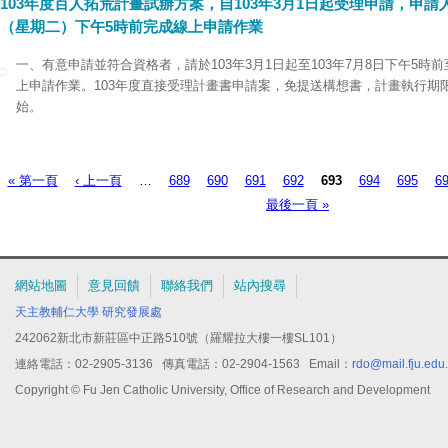
103年度百人拓荒計畫試辦方案，自103年3月1日起受理申請，申請人
（星期二）下午5時前完成線上申請作業
一、有意申請並符合資格者，請於103年3月1日起至103年7月8日下午5時
上申請作業。103年度直接受理計畫書申請案，免提送構想書，計畫執行期限為
始。
二、各申請人完成線上製作後，請通知系所單位線上確認，並於103年7月9
研究處研究與倫理推動中心彙辦。
« 第一頁
‹ 上一頁
…
689
690
691
692
693
694
695
6
頁面
最後一頁 »
網站地圖
意見回饋
聯絡我們
站內搜尋
天主教輔仁大學
研究發展處
242062新北市新莊區中正路510號（羅耀拉大樓一樓SL101）
連絡電話：02-2905-3136 傳真電話：02-2904-1563 Email：
rdo@mail.fju.edu
Copyright © Fu Jen Catholic University, Office of Research and Development