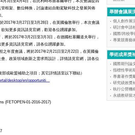
7年4月3日至4月4日，在比利時布魯塞爾舉行，本次會議從四
監管框架、數位轉換，討論連結自動駕駛科技之發展與佈
舉辦會議展
加。
個人創作展
將於2017年3月27日至3月28日，在英國倫敦舉行，本次會議
研討會申請
，欲知更多資訊請見官網，歡迎各位踴躍參加。
國際/跨校
新，將於2017年3月2日至3月3日，在德國杜塞爾道夫舉行，
專業競賽藝
知更多資訊請見官網，請各位踴躍參加。
新旅程之年度會議，將於2017年2月21日至2月22日，在英國倫
學術成果獎
社會、政策領域創新之需求而設計，詳情請見官網，請各位
國際期刊論
指標性學術
可獲科技部或歐盟補助之項目；其它詳情請至以下聯結）
專書著作獎
rtal/desktop/en/opportuniti...
研究績效獎
執行公營機
永續教研留
ions (FETOPEN-01-2016-2017)
17