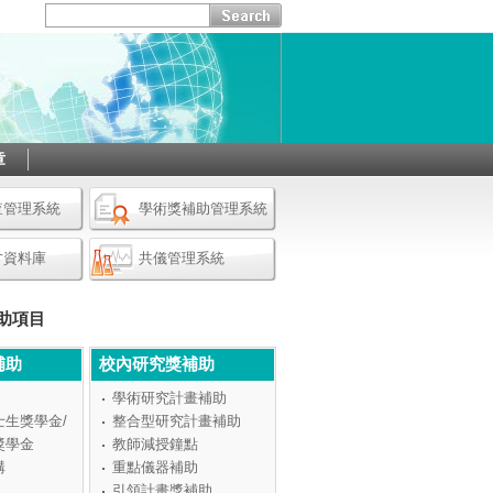
章
查管理系統
學術獎補助管理系統
才資料庫
共儀管理系統
助項目
補助
校內研究獎補助
學術研究計畫補助
士生獎學金/
整合型研究計畫補助
獎學金
教師減授鐘點
構
重點儀器補助
引領計畫獎補助