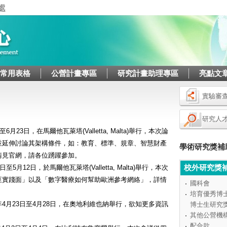
Jump to navigation
/常用表格
公營計畫專區
研究計畫助理專區
亮點文
實驗審
研究人
6月23日，在馬爾他瓦萊塔(Valletta, Malta)舉行，本次論
並延伸討論其架構條件，如：教育、標準、規章、智慧財產
學術研究獎補
請見官網，請各位踴躍參加。
校外研究獎
至5月12日，於馬爾他瓦萊塔(Valletta, Malta)舉行，本次
至實踐面」以及「數字醫療如何幫助歐洲參考網絡」，詳情
國科會
培育優秀博
7年4月23日至4月28日，在奧地利維也納舉行，欲知更多資訊
博士生研究
其他公營機
配合款