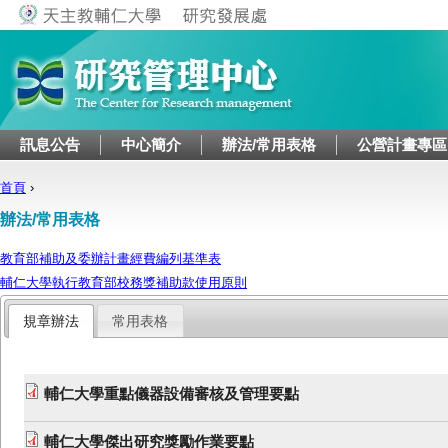
Jump to navigation
訊息公告
中心簡介
辦法/常用表格
公營計畫專區
首頁
›
您在這裡
辦法/常用表格
教育部補助及委辦計畫經費編列基準表
輔仁大學執行教育部校務獎補助款使用原則
規章辦法
常用表格
輔仁大學重點儀器設備審核及管理要點
輔仁大學傑出研究獎勵作業要點