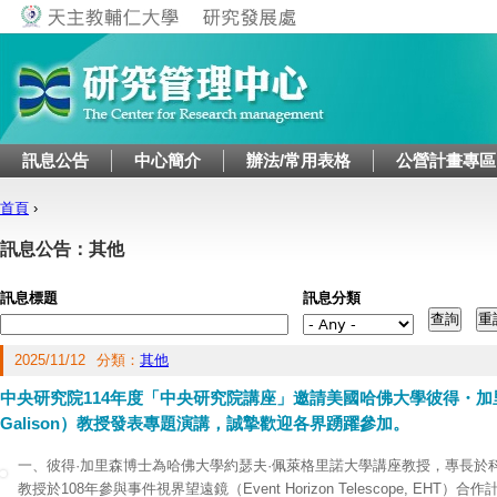
Jump to navigation
訊息公告
中心簡介
辦法/常用表格
公營計畫專區
首頁
›
您在這裡
訊息公告：其他
訊息標題
訊息分類
2025/11/12
分類：
其他
中央研究院114年度「中央研究院講座」邀請美國哈佛大學彼得・加里森
Galison）教授發表專題演講，誠摯歡迎各界踴躍參加。
一、彼得·加里森博士為哈佛大學約瑟夫·佩萊格里諾大學講座教授，專長於
教授於108年參與事件視界望遠鏡（Event Horizon Telescope, EH