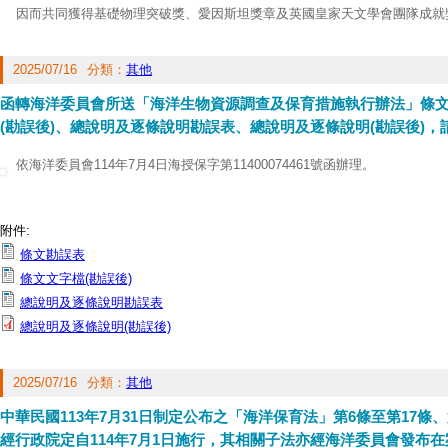
因而共同獲得基礎物理突破獎、愛因斯坦獎章及英國皇家天文學會團隊成就
二、演講資訊如下：
1、時間：11月17日 （星期一）14時30分至16時30分
2025/07/16
分類：
其他
2、地點：中央研究院人文社會科學館三樓國際會議廳
3、講題：Black Holes: Where Disciplines Cross （黑洞：跨越學科的交
函轉海洋委員會所送「海洋生物資源調查及保育措施執行辦法」條
4、檢送演講海報電子檔1份，洽詢專線：（02）27899895，中央研究院國
(勘誤後)、總說明及逐條說明勘誤表、總說明及逐條說明(勘誤後)，
依海洋委員會114年7月4日海授保字第11400074461號函辦理。
附件:
條文勘誤表
條文文字檔(勘誤後)
總說明及逐條說明勘誤表
總說明及逐條說明(勘誤後)
2025/07/16
分類：
其他
中華民國113年7月31日制定公布之「海洋保育法」第6條至第17條、
經行政院定自114年7月1日施行，其相關子法亦經海洋委員會發布