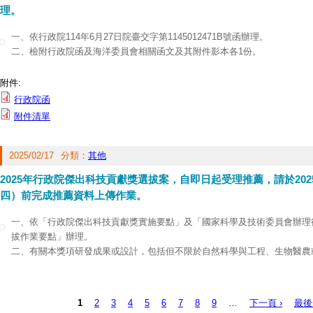
理。
一、依行政院114年6月27日院臺交字第1145012471B號函辦理。
二、檢附行政院函及海洋委員會相關函文及其附件影本各1份。
附件:
行政院函
附件清單
2025/02/17
分類：
其他
2025年行政院傑出科技貢獻獎選拔案，自即日起受理推薦，請於202
四）前完成推薦資料上傳作業。
一、依「行政院傑出科技貢獻獎實施要點」及「國家科學及技術委員會辦理
拔作業要點」辦理。
二、有關本獎項研發成果或設計，包括但不限於自然科學與工程、生物醫農
域之設計突破、技術創新與原創理論模型等，或對於社會、經濟、學術發展
值，解決實務性問題，影響人類生活與社會發展之貢獻。
三、旨揭獎項選拔採線上申辦方式，由被推薦人至「行政院傑出科技貢獻獎
1
2
3
4
5
6
7
8
9
…
下一頁 ›
最後
頁面
(
https://wdrap.nstc.gov.tw/IRAPortal/home/Home.aspx
)填寫並上傳推薦資