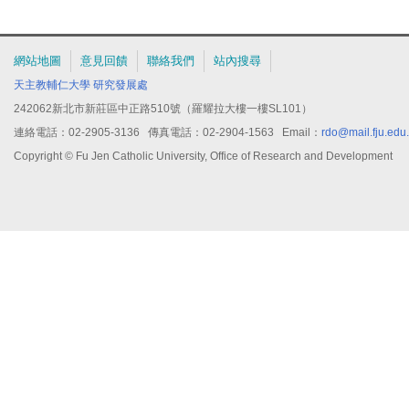
者，不予受理。
四、本獎項作業要點及線上申請作業使用注意事項等內容，請至國科會網站
「學術研究」項下「補助獎勵辦法及表格」中「獎勵科技人才」之「行政院
網站地圖
意見回饋
聯絡我們
站內搜尋
下載。
天主教輔仁大學
研究發展處
242062新北市新莊區中正路510號（羅耀拉大樓一樓SL101）
連絡電話：02-2905-3136 傳真電話：02-2904-1563 Email：
rdo@mail.fju.edu
Copyright © Fu Jen Catholic University, Office of Research and Development