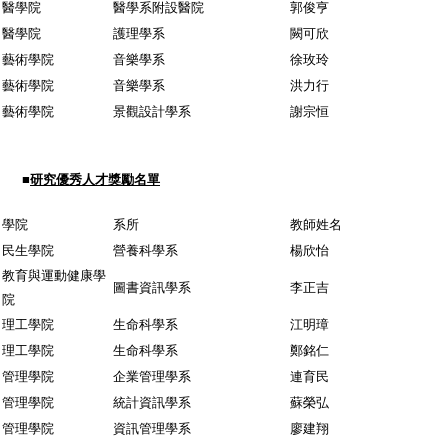
醫學院
醫學系附設醫院
郭俊亨
醫學院
護理學系
闕可欣
藝術學院
音樂學系
徐玫玲
藝術學院
音樂學系
洪力行
藝術學院
景觀設計學系
謝宗恒
■
研究優秀人才獎勵名單
學院
系所
教師姓名
民生學院
營養科學系
楊欣怡
教育與運動健康學
圖書資訊學系
李正吉
院
理工學院
生命科學系
江明璋
理工學院
生命科學系
鄭銘仁
管理學院
企業管理學系
連育民
管理學院
統計資訊學系
蘇榮弘
管理學院
資訊管理學系
廖建翔