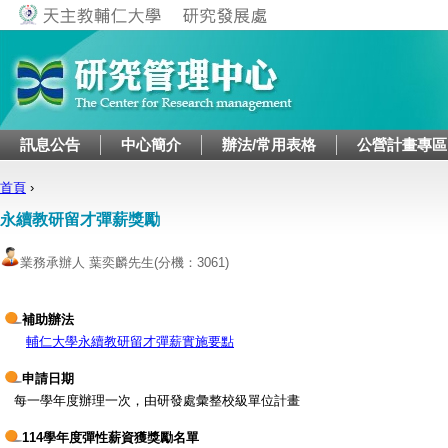
Jump to navigation
訊息公告
中心簡介
辦法/常用表格
公營計畫專區
首頁
›
您在這裡
永續教研留才彈薪獎勵
業務承辦人 葉奕麟先生
(分機：3061)
補助辦法
輔仁大學永續教研留才彈薪實施要點
申請日期
每一學年度辦理一次，由研發處彙整校級單位計畫
114學年度彈性薪資獲獎勵名單