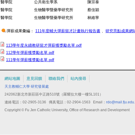
醫學院
公共衛生學系
陳宗泰
醫學院
生物醫學暨藥學研究所
蔡佳穎
醫學院
生物醫學暨藥學研究所
林維寧
彈薪成果彙編：
111年度輔大彈薪留才計畫執行報告書
、
研究亮點成果網
113學年度永續教研留才彈薪獲獎勵名單.pdf
112學年彈薪獲獎勵名單.pdf
111學年彈薪獲獎勵名單.pdf
網站地圖
意見回饋
聯絡我們
站內搜尋
天主教輔仁大學
研究發展處
242062新北市新莊區中正路510號（羅耀拉大樓一樓SL101）
連絡電話：02-2905-3136 傳真電話：02-2904-1563 Email：
rdo@mail.fju.edu
Copyright © Fu Jen Catholic University, Office of Research and Development