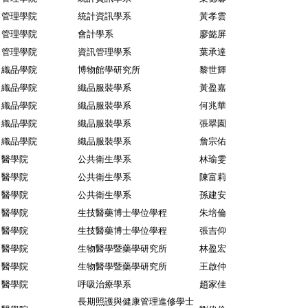
管理學院
統計資訊學系
黃孝雲
管理學院
會計學系
廖懿屏
管理學院
資訊管理學系
葉承達
織品學院
博物館學研究所
黎世輝
織品學院
織品服裝學系
黃盈嘉
織品學院
織品服裝學系
何兆華
織品學院
織品服裝學系
張翠園
織品學院
織品服裝學系
詹宗佑
醫學院
公共衛生學系
林瑜雯
醫學院
公共衛生學系
陳富莉
醫學院
公共衛生學系
孫建安
醫學院
生技醫藥博士學位學程
朱培倫
醫學院
生技醫藥博士學位學程
張吉仰
醫學院
生物醫學暨藥學研究所
林盈宏
醫學院
生物醫學暨藥學研究所
王啟仲
醫學院
呼吸治療學系
趙家佳
長期照護與健康管理進修學士