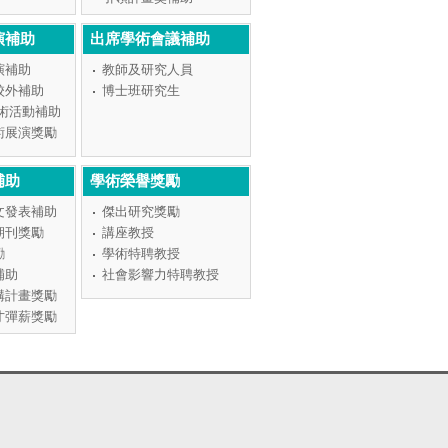
演補助
出席學術會議補助
演補助
教師及研究人員
校外補助
博士班研究生
學術活動補助
術展演獎勵
補助
學術榮譽獎勵
文發表補助
傑出研究獎勵
期刊獎勵
講座教授
勵
學術特聘教授
補助
社會影響力特聘教授
構計畫獎勵
才彈薪獎勵