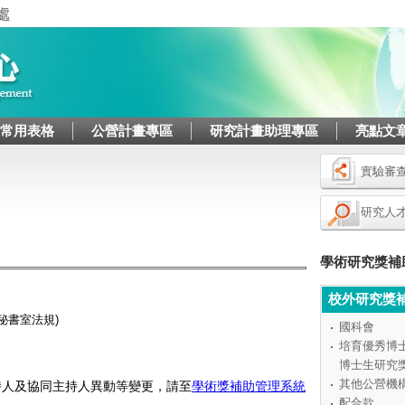
Jump to navigation
/常用表格
公營計畫專區
研究計畫助理專區
亮點文
實驗審
研究人
學術研究獎補
校外研究獎
(秘書室法規)
國科會
培育優秀博
博士生研究
其他公營機
持人及協同主持人異動等變更，
請至
學術獎補助管理系統
配合款