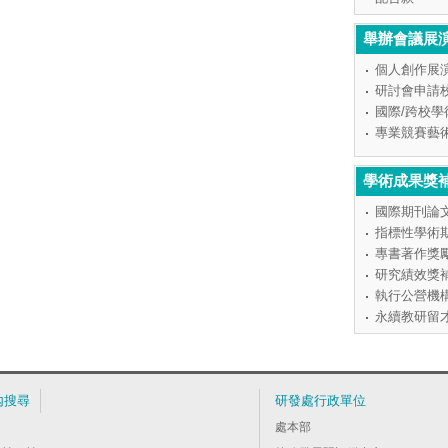
舉辦會議展
個人創作展
研討會申請
國際/跨校
專業競賽藝
學術成果獎
國際期刊論
指標性學術
專書著作獎
研究績效獎
執行公營機
永續教研留
內搜尋
研發處行政單位
處本部