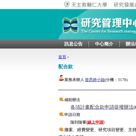
訊息公告
中心簡介
辦法
首頁
›
您在這裡
配合款
業務承辦人
曾思婷小姐
(分機：3178)
補助辦法
各項計畫配合款申請提撥辦法
申請日期
隨到隨審(
線上申請
)
撤案、經費變更、研究項目變更、主