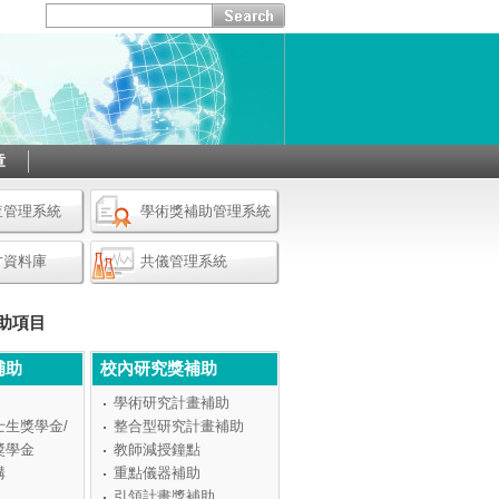
章
查管理系統
學術獎補助管理系統
才資料庫
共儀管理系統
助項目
補助
校內研究獎補助
學術研究計畫補助
士生獎學金/
整合型研究計畫補助
獎學金
教師減授鐘點
構
重點儀器補助
引領計畫獎補助