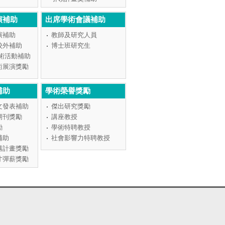
演補助
出席學術會議補助
演補助
教師及研究人員
校外補助
博士班研究生
學術活動補助
術展演獎勵
補助
學術榮譽獎勵
文發表補助
傑出研究獎勵
期刊獎勵
講座教授
勵
學術特聘教授
補助
社會影響力特聘教授
構計畫獎勵
才彈薪獎勵