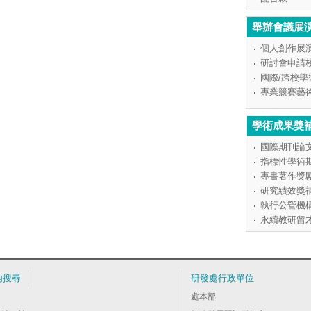
舉辦會議展
個人創作展
研討會申請
國際/跨校
專業競賽藝
學術成果獎
國際期刊論
指標性學術
專書著作獎
研究績效獎
執行公營機
永續教研留
內搜尋
研發處行政單位
處本部