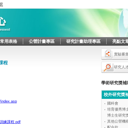
Jump to navigation
/常用表格
公營計畫專區
研究計畫助理專區
亮點文
實驗審
課程
研究人
學術研究獎補
校外研究獎
/index.asp
國科會
培育優秀博
博士生研究
其他公營機
訓練課程.pdf
配合款