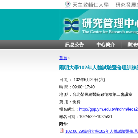
訊息公告
中心簡介
辦法
首頁
›
您在這裡
陽明大學102年人體試驗暨倫理訓練
日 期： 102年6月29日(六)
時 間：09:00~17:40
地 點：台北榮民總醫院致德樓第二會議室
費 用：免費
報名網址；
http://gpp.ym.edu.tw/ndhm/leca2
報名日期；102/4/22~102/5/31
附件:
102.06.29陽明大學102年人體試驗暨倫理