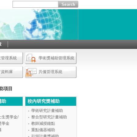
章
查管理系統
學術獎補助管理系統
才資料庫
共儀管理系統
助項目
補助
校內研究獎補助
學術研究計畫補助
士生獎學金/
整合型研究計畫補助
獎學金
教師減授鐘點
構
重點儀器補助
引領計畫獎補助