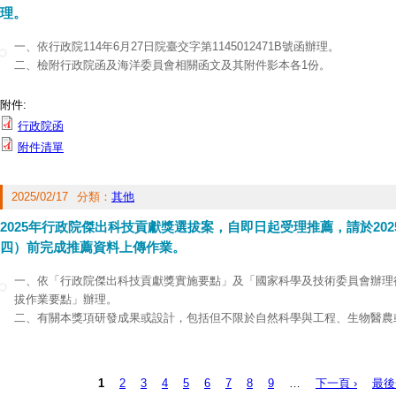
理。
一、依行政院114年6月27日院臺交字第1145012471B號函辦理。
二、檢附行政院函及海洋委員會相關函文及其附件影本各1份。
附件:
行政院函
附件清單
2025/02/17
分類：
其他
2025年行政院傑出科技貢獻獎選拔案，自即日起受理推薦，請於202
四）前完成推薦資料上傳作業。
一、依「行政院傑出科技貢獻獎實施要點」及「國家科學及技術委員會辦理
拔作業要點」辦理。
二、有關本獎項研發成果或設計，包括但不限於自然科學與工程、生物醫農
域之設計突破、技術創新與原創理論模型等，或對於社會、經濟、學術發展
值，解決實務性問題，影響人類生活與社會發展之貢獻。
三、旨揭獎項選拔採線上申辦方式，由被推薦人至「行政院傑出科技貢獻獎
1
2
3
4
5
6
7
8
9
…
下一頁 ›
最後
頁面
(
https://wdrap.nstc.gov.tw/IRAPortal/home/Home.aspx
)填寫並上傳推薦資