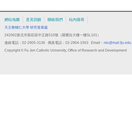
者，不予受理。
四、本獎項作業要點及線上申請作業使用注意事項等內容，請至國科會網站
「學術研究」項下「補助獎勵辦法及表格」中「獎勵科技人才」之「行政院
網站地圖
意見回饋
聯絡我們
站內搜尋
下載。
天主教輔仁大學
研究發展處
242062新北市新莊區中正路510號（羅耀拉大樓一樓SL101）
連絡電話：02-2905-3136 傳真電話：02-2904-1563 Email：
rdo@mail.fju.edu
Copyright © Fu Jen Catholic University, Office of Research and Development