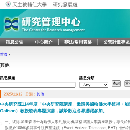
Jump to navigation
訊息公告
中心簡介
辦法/常用表格
公營計畫專區
首頁
›
您在這裡
其他
訊息標題
訊息分類
2025/11/12
分類：
其他
中央研究院114年度「中央研究院講座」邀請美國哈佛大學彼得・加里森
Galison）教授發表專題演講，誠摯歡迎各界踴躍參加。
一、彼得·加里森博士為哈佛大學約瑟夫·佩萊格里諾大學講座教授，專長於
教授於108年參與事件視界望遠鏡（Event Horizon Telescope, EH