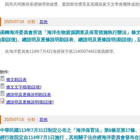
因而共同獲得基礎物理突破獎、愛因斯坦獎章及英國皇家天文學會團隊成就
二、演講資訊如下：
1、時間：11月17日 （星期一）14時30分至16時30分
2025/07/16
分類：
其他
2、地點：中央研究院人文社會科學館三樓國際會議廳
3、講題：Black Holes: Where Disciplines Cross （黑洞：跨越學科的交
函轉海洋委員會所送「海洋生物資源調查及保育措施執行辦法」條
4、檢送演講海報電子檔1份，洽詢專線：（02）27899895，中央研究院國
(勘誤後)、總說明及逐條說明勘誤表、總說明及逐條說明(勘誤後)，
依海洋委員會114年7月4日海授保字第11400074461號函辦理。
附件:
條文勘誤表
條文文字檔(勘誤後)
總說明及逐條說明勘誤表
總說明及逐條說明(勘誤後)
2025/07/16
分類：
其他
中華民國113年7月31日制定公布之「海洋保育法」第6條至第17條、
經行政院定自114年7月1日施行，其相關子法亦經海洋委員會發布