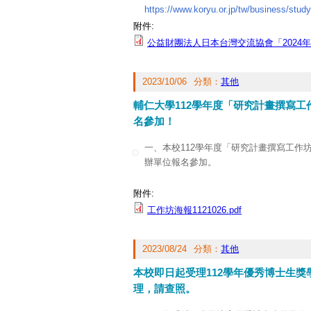
https://www.koryu.or.jp/tw/business/study
27138000分機2413。
附件:
公益財團法人日本台灣交流協會「2024
2023/10/06
分類：
其他
輔仁大學112學年度「研究計畫撰寫
名參加！
一、本校112學年度「研究計畫撰寫工作
辦單位報名參加。
二、本處邀請國立陽明交通大學周倩副校
附件:
新研究」，相關活動資訊如下：
工作坊海報1121026.pdf
(一)時間：112年10月25日（三）下午14
(二)地點：國璽樓2樓國際會議廳（MD22
2023/08/24
分類：
其他
(三)敬請貴單位鼓勵教師升等及新進教師
http://activity.dsa.fju.edu.tw/ActivityList.j
本校即日起受理112學年優秀博士生獎
(四)名額有限，以教師及研究生為優先，
理，請查照。
耕起飛(學習面)時數1.5小時。