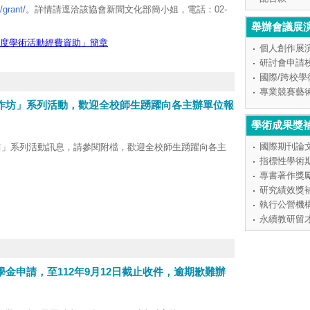
/grant/
。詳情請逕洽該協會新聞文化部簡小姐，電話：02-
舉辦會議展
年度學術活動經費資助」簡章
個人創作展
研討會申請
國際/跨校
專業競賽藝
工作坊」系列活動，歡迎全校師生踴躍向各主辦單位報
學術成果獎
國際期刊論
坊」系列活動訊息，請參閱附檔，歡迎全校師生踴躍向各主
指標性學術
專書著作獎
研究績效獎
長/倫理長蒞臨專題演講，主題為「遵守學術倫理．勇敢做創
執行公營機
永續教研留
時至15時30分。（13時30分開始報到）
7）。
務必出席，並請至本校活動報名系統(
sp
）報名，活動代碼31439。
學金申請，至112年9月12日截止收件，逾期歉難辦
全程參與本項活動得登錄年度教育訓練認證時數1.5小時、深