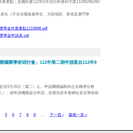
點」及國科會112年5月16日科會科字第1120028628U
座教授分享座談，主題為「申請公營計畫經驗分享座談會」，
級新生（不含在職進修學生、大陸地區、香港及澳門學
至13時30分。
附件；亦可由研發處網頁下載：
https://reurl.cc/MbeWRp
。
作業要點1110908.pdf
育課程修課證明及相關文件，於112年9月12日(二)前送
學金申請表.odt
國際學術研討會」112年第二期申請案自112年9
。
五）起至9月26日（週二）止。申請機構編制內之在職專任教
人），經申請機構提出申請，並應先於本會網站首頁學術研
機構審核通過相關資格與文件後彙整送出，毋須備函，申請
前截止時間。
10月1日至113年12月31日間舉辦之研討會；獲本會核定補
5
6
7
8
9
…
下一頁 ›
最後一頁 »
用由申請機構先行墊付，毋須俟公告審查結果後始得舉辦研
1日（週五）。