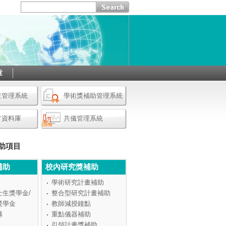
章
查管理系統
學術獎補助管理系統
才資料庫
共儀管理系統
助項目
補助
校內研究獎補助
學術研究計畫補助
士生獎學金/
整合型研究計畫補助
獎學金
教師減授鐘點
構
重點儀器補助
引領計畫獎補助