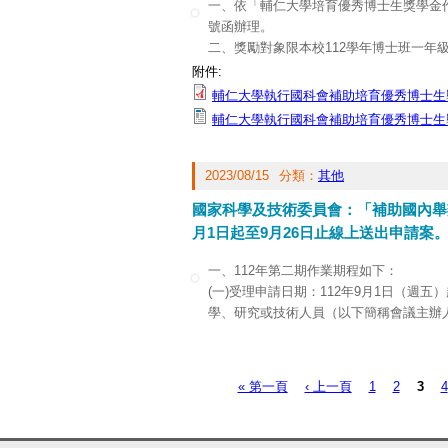
一、依「輔仁大學培育優秀博士生獎學金作業要
三、本處邀請本校蔡宗佑教務長/焯炤講
號函辦理。
相關活動資訊如下：
二、獎勵對象限本校112學年博士班一年
(一)時間：112年11月15日（三）中午12時
生）。
附件:
三、隨文檢附作業要點及獎學金申請表如
輔仁大學執行國科會補助培育優秀博士生獎學金
四、敬請完成申請表，並備妥學術研究倫理教
輔仁大學執行國科會補助培育優秀博士生獎
交研究發展處彙整提交委員會審議。
2023/08/15
分類：
其他
國家科學及技術委員會：「補助國內舉辦
月1日起至9月26日止線上送出申請案
一、112年第二期作業期程如下：
(一)受理申請日期：112年9月1日（週
學、研究或技術人員（以下簡稱會議主辦
發服務網線上申請並繳交送出，再由申請
機構得依作業需求於線上系統自行設定提
(二)申請案件之會議舉辦日期：須為112年
« 第一頁
‹ 上一頁
1
2
3
4
頁面
助之案件以結案時歸墊方式補助，所需費
討會。
(三)審查結果預定公告日期：112年12月