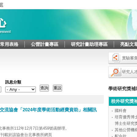
Jump to navigation
/常用表格
公營計畫專區
研究計畫助理專區
亮點文
實驗審
研究人
訊息分類
學術研究獎補
校外研究獎
交流協會「2024年度學術活動經費資助」相關訊
國科會
培育優秀博
博士生研究
務所112年12月7日第459號函辦理。
其他公營機
業刊載於該協會台北事務所網頁
配合款