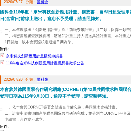
2026/07/27
分類：
國科會
國科會116年度「奈米科技創新應用計畫」構想書，自即日起受理申請，
日(含當日)前線上送出，逾期不予受理，請查照轉知。
一、本年度徵求「創新應用計畫」與「前瞻奈米計畫」共二類，限擇一類申
二、構想書經審查獲推薦者，將通知計畫主持人提送具體計畫書。本計畫之執
1日開始，以本會實際核定通過日期為準。
三、線上申請方式作業，線上繳交送出即可，無須經由申請機構線上送出，
附件:
公告與其附件可至本會網站(動態資訊/計畫徵求專區)及本會自然科學及永
奈米科技創新應用計畫構想申請書
(
https://www.nstc.gov.tw/nat/ch
)之公告事項下載。
116年度奈米科技創新應用計畫構想書徵求公告
四、有關系統操作問題，請洽本會資訊系統服務專線，電話: (02)2737-7590、
2026/07/20
分類：
國科會
本會參與德國產學合作研究網絡(CORNET)第42屆共同徵求跨國
受理日期為115年9月30日，逾期不予受理，請查照轉知。
一、依本會與CORNET簽署之雙邊合作備忘錄，共同徵求旨揭計畫。
二、計畫申請書須由產學聯合團隊共同研議完成，並分別向CORNET平台
申請書，合作案不成立。
三、獲選計畫執行期程預訂自2027年7月1日開始，為期2年，我方以雙邊
附件: