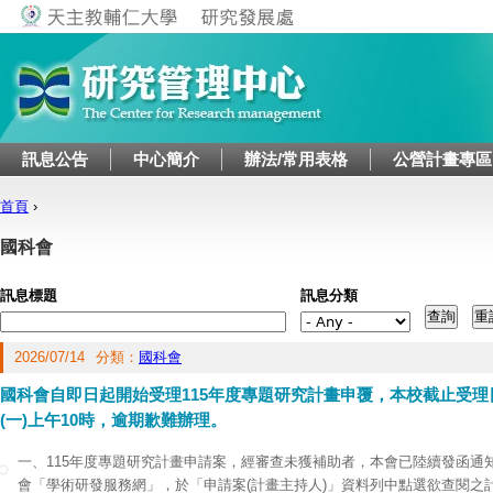
Jump to navigation
訊息公告
中心簡介
辦法/常用表格
公營計畫專區
首頁
›
您在這裡
國科會
訊息標題
訊息分類
2026/07/14
分類：
國科會
國科會自即日起開始受理115年度專題研究計畫申覆，本校截止受理日
(一)上午10時，逾期歉難辦理。
一、115年度專題研究計畫申請案，經審查未獲補助者，本會已陸續發函通
會「學術研發服務網」，於「申請案(計畫主持人)」資料列中點選欲查閱之