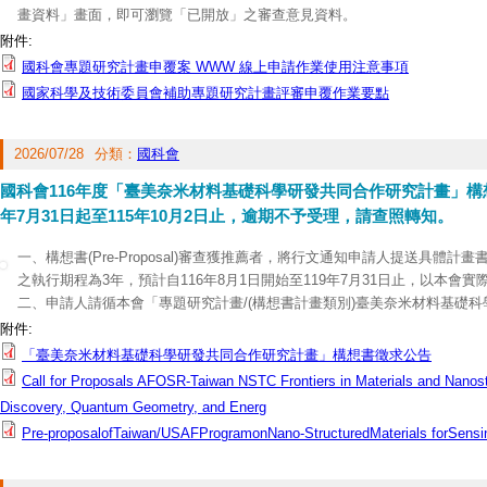
畫資料」畫面，即可瀏覽「已開放」之審查意見資料。
附件:
國科會專題研究計畫申覆案 WWW 線上申請作業使用注意事項
國家科學及技術委員會補助專題研究計畫評審申覆作業要點
2026/07/28
分類：
國科會
國科會116年度「臺美奈米材料基礎科學研發共同合作研究計畫」構想
年7月31日起至115年10月2日止，逾期不予受理，請查照轉知。
一、構想書(Pre-Proposal)審查獲推薦者，將行文通知申請人提送具體計畫書(Ful
之執行期程為3年，預計自116年8月1日開始至119年7月31日止，以本會
二、申請人請循本會「專題研究計畫/(構想書計畫類別)臺美奈米材料基礎
構想書」線上申請方式作業，線上繳交送出即可，不須經由申請機構造具名
附件:
與其附件可至本會自然科學及永續研究發展處網頁(
http://www.nstc.gov.tw/n
「臺美奈米材料基礎科學研發共同合作研究計畫」構想書徵求公告
三、有關系統操作問題，請洽本會資訊系統服務專線，電話(02)2737-7590、7
Call for Proposals AFOSR-Taiwan NSTC Frontiers in Materials and Nanost
Discovery, Quantum Geometry, and Energ
Pre-proposalofTaiwan/USAFProgramonNano-StructuredMaterials forSens