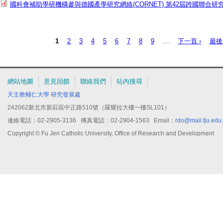
畫方式補助。未獲補助案件恕不受理申覆。
國科會補助學研機構參與德國產學研究網絡(CORNET) 第42屆跨國聯合
四、檢送計畫徵件申請須知，相關資訊亦已公告於本會網站。
五、本案聯絡人：
計畫內容相關問題，請洽本會科國處李蕙瑩研究員，電話：（02）2737-715
1
2
3
4
5
6
7
8
9
…
下一頁 ›
最後
頁面
網站地圖
意見回饋
聯絡我們
站內搜尋
天主教輔仁大學
研究發展處
242062新北市新莊區中正路510號（羅耀拉大樓一樓SL101）
連絡電話：02-2905-3136 傳真電話：02-2904-1563 Email：
rdo@mail.fju.edu
Copyright © Fu Jen Catholic University, Office of Research and Development