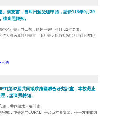
畫」構想書，自即日起受理申請，請於115年9月30
，請查照轉知。
瞻奈米計畫」共二類，限擇一類申請且以1件為限。
持人提送具體計畫書。本計畫之執行期程預計自116年8月
。
可，無須經由申請機構線上送出，亦無須造冊送本會。徵求
畫徵求專區)及本會自然科學及永續研究發展處網頁
事項下載。
求公告
，電話: (02)2737-7590、7591、7592。
NET)第42屆共同徵求跨國聯合研究計畫，本校截止
予受理，請查照轉知。
備忘錄，共同徵求旨揭計畫。
完成，並分別向CORNET平台及本會提出。任一方未收到
月1日開始，為期2年，我方以雙邊協議專案型國際合作研究計