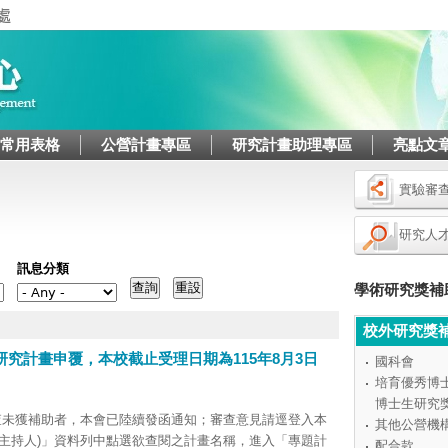
Jump to navigation
/常用表格
公營計畫專區
研究計畫助理專區
亮點文
實驗審
研究人
訊息分類
學術研究獎補
校外研究獎
研究計畫申覆，本校截止受理日期為115年8月3日
國科會
培育優秀博
博士生研究
查未獲補助者，本會已陸續發函通知；審查意見請逕登入本
其他公營機
主持人)」資料列中點選欲查閱之計畫名稱，進入「專題計
配合款