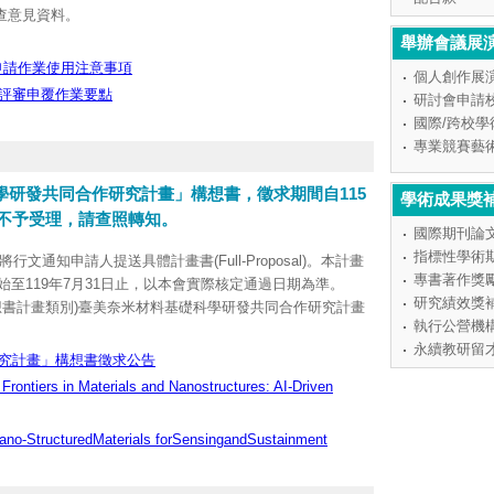
查意見資料。
舉辦會議展
申請作業使用注意事項
個人創作展
評審申覆作業要點
研討會申請
國際/跨校
專業競賽藝
學研發共同合作研究計畫」構想書，徵求期間自115
學術成果獎
逾期不予受理，請查照轉知。
國際期刊論
指標性學術
，將行文通知申請人提送具體計畫書(Full-Proposal)。本計畫
專書著作獎
開始至119年7月31日止，以本會實際核定通過日期為準。
研究績效獎
想書計畫類別)臺美奈米材料基礎科學研發共同合作研究計畫
執行公營機
出即可，不須經由申請機構造具名冊及線上送出。徵求公告
永續教研留
處網頁(
http://www.nstc.gov.tw/nat/ch
)之公告事項下載。
究計畫」構想書徵求公告
，電話(02)2737-7590、7591、7592。
ontiers in Materials and Nanostructures: AI-Driven
no-StructuredMaterials forSensingandSustainment