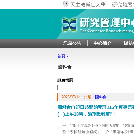
訊息公告
中心簡介
辦法
首頁
›
您在這裡
國科會
訊息標題
2026/07/14
分類：
國科會
國科會自即日起開始受理115年度專題
(一)上午10時，逾期歉難辦理。
一、115年度專題研究計畫申請案，經審
會「學術研發服務網」，於「申請案(計畫