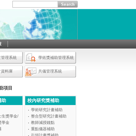
章
查管理系統
學術獎補助管理系統
才資料庫
共儀管理系統
助項目
補助
校內研究獎補助
學術研究計畫補助
士生獎學金/
整合型研究計畫補助
獎學金
教師減授鐘點
構
重點儀器補助
引領計畫獎補助