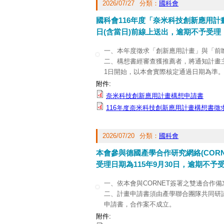
2026/07/27
分類：
國科會
國科會116年度「奈米科技創新應用計
日(含當日)前線上送出，逾期不予受理
一、本年度徵求「創新應用計畫」與「前
二、構想書經審查獲推薦者，將通知計畫主
1日開始，以本會實際核定通過日期為準
三、線上申請方式作業，線上繳交送出即
附件:
公告與其附件可至本會網站(動態資訊/計
奈米科技創新應用計畫構想申請書
(
https://www.nstc.gov.tw/nat/ch
)之公告
116年度奈米科技創新應用計畫構想書徵
四、有關系統操作問題，請洽本會資訊系統服務專線
2026/07/20
分類：
國科會
本會參與德國產學合作研究網絡(COR
受理日期為115年9月30日，逾期不
一、依本會與CORNET簽署之雙邊合作
二、計畫申請書須由產學聯合團隊共同研議
申請書，合作案不成立。
三、獲選計畫執行期程預訂自2027年7
附件: