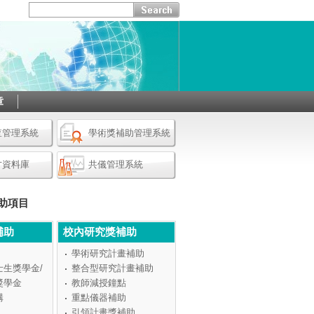
章
查管理系統
學術獎補助管理系統
才資料庫
共儀管理系統
助項目
補助
校內研究獎補助
學術研究計畫補助
士生獎學金/
整合型研究計畫補助
獎學金
教師減授鐘點
構
重點儀器補助
引領計畫獎補助