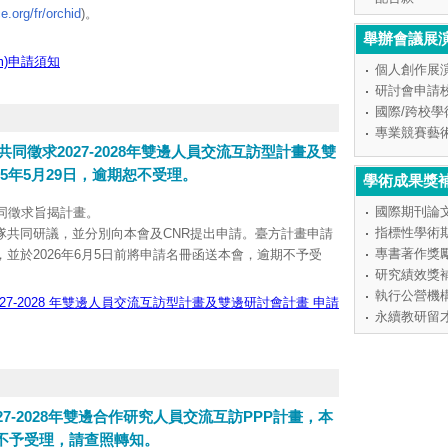
.org/fr/orchid
)。
系統中彙整送出，並於2026年7月1日前將申請名冊函送本
舉辦會議展
am)申請須知
個人創作展
執行，未獲補助案件恕不受理申覆。
研討會申請
訊亦已公告於本會網站。
國際/跨校
專業競賽藝
共同徵求2027-2028年雙邊人員交流互訪型計畫及雙
5年5月29日，逾期恕不受理。
學術成果獎
國際期刊論
同徵求旨揭計畫。
指標性學術
隊共同研議，並分別向本會及CNR提出申請。臺方計畫申請
專書著作獎
並於2026年6月5日前將申請名冊函送本會，逾期不予受
研究績效獎
執行公營機
執行，未獲補助案件恕不受理申覆。
027-2028 年雙邊人員交流互訪型計畫及雙邊研討會計畫 申請
永續教研留
訊亦已公告於本會網站。
電話：(02)2737-7557。
27-2028年雙邊合作研究人員交流互訪PPP計畫，本
期不予受理，請查照轉知。