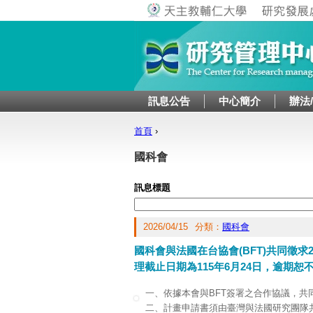
訊息公告
中心簡介
辦法
首頁
›
您在這裡
國科會
訊息標題
2026/04/15
分類：
國科會
國科會與法國在台協會(BFT)共同徵求202
理截止日期為115年6月24日，逾期恕
一、依據本會與BFT簽署之合作協議，共
二、計畫申請書須由臺灣與法國研究團隊共同