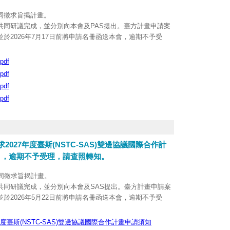
同徵求旨揭計畫。
共同研議完成，並分別向本會及PAS提出。臺方計畫申請案
於2026年7月17日前將申請名冊函送本會，逾期不予受
執行，為期2年。未獲補助案件恕不受理申覆。
pdf
已公告於本會網站。
pdf
pdf
pdf
2027年度臺斯(NSTC-SAS)雙邊協議國際合作計
5日，逾期不予受理，請查照轉知。
同徵求旨揭計畫。
共同研議完成，並分別向本會及SAS提出。臺方計畫申請案
於2026年5月22日前將申請名冊函送本會，逾期不予受
行，為期1至3年，我方以雙邊協議擴充加值型(add-on)方式
度臺斯(NSTC-SAS)雙邊協議國際合作計畫申請須知