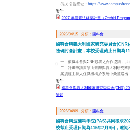
(法方公告網址：
https://www.campusfrance
三、臺方計畫申請案須經主持人任職機構於
附件:
會，逾期不予受理。
2027 年度臺法幽蘭計畫（Orchid Progr
四、獲選計畫預訂自2027年1月1日開始
五、檢送計畫徵件申請須知1份，相關資
2026/04/15
分類：
國科會
國科會與義大利國家研究委員會(CNR)
邊研討會計畫，本校受理截止日期為11
一、依據本會與CNR簽署之合作協議，共
二、計畫申請書須由臺灣與義大利研究團
案須經主持人任職機構於系統中彙整送出，
理。
附件:
三、獲選計畫預訂自2027年1月1日開始
國科會與義大利國家研究委員會(CNR) 2
四、檢送計畫徵件申請須知1份，相關資
須知
五本案聯絡人：
計畫內容相關問題，請洽本會科國處廖亞旋科員，
2026/04/09
分類：
國科會
國科會與波蘭科學院(PAS)共同徵求20
校截止受理日期為115年7月9日，逾