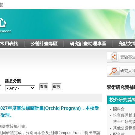
Jump to navigation
/常用表格
公營計畫專區
研究計畫助理專區
亮點文
實驗審
研究人
訊息分類
學術研究獎補
校外研究獎
7年度臺法幽蘭計畫(Orchid Program)，本校受
國科會
不受理。
培育優秀博
博士生研究
同徵求旨揭計畫。
其他公營機
研議完成，分別向本會及法國Campus France提出申請
配合款