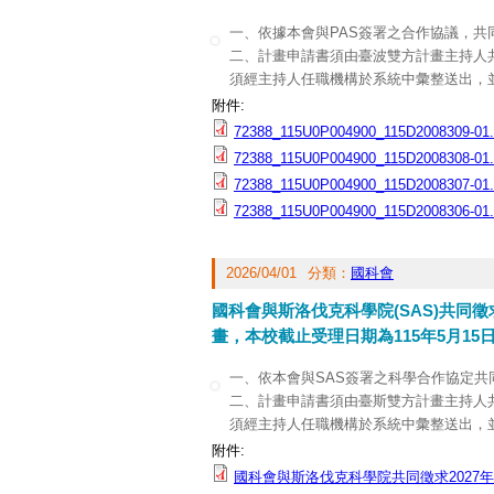
一、依據本會與PAS簽署之合作協議，共
二、計畫申請書須由臺波雙方計畫主持人
須經主持人任職機構於系統中彙整送出，並
理。
附件:
三、獲選計畫預訂自2027年1月1日開始
72388_115U0P004900_115D2008309-01.
檢送計畫徵件申請須知1份，相關資訊亦
72388_115U0P004900_115D2008308-01.
72388_115U0P004900_115D2008307-01.
72388_115U0P004900_115D2008306-01.
2026/04/01
分類：
國科會
國科會與斯洛伐克科學院(SAS)共同徵求
畫，本校截止受理日期為115年5月1
一、依本會與SAS簽署之科學合作協定共
二、計畫申請書須由臺斯雙方計畫主持人
須經主持人任職機構於系統中彙整送出，並
理。
附件:
三、獲選計畫預訂自2027年1月1日開始執
國科會與斯洛伐克科學院共同徵求2027年
補助。未獲補助案件恕不受理申覆。