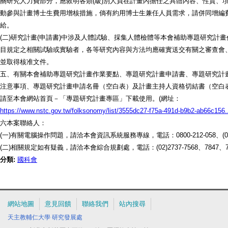
關研究人力費部分，應敘明各類(級)別人員在計畫內擔任之具體內容、性質、
動參與計畫博士生費用增核措施，倘有約用博士生兼任人員需求，請併同增編
給。
(二)研究計畫(申請書)中涉及人體試驗、採集人體檢體等本會補助專題研究計畫
目規定之相關試驗或實驗者，各等研究內容與方法均應確實送交有關之審查會
並取得核准文件。
五、有關本會補助專題研究計畫作業要點、專題研究計畫申請書、專題研究計
注意事項、專題研究計畫申請名冊（空白表）及計畫主持人資格切結書（空白
請至本會網站首頁－「專題研究計畫專區」下載使用。(網址：
https://www.nstc.gov.tw/folksonomy/list/3555dc27-f75a-491d-b9b2-ab66c156..
六本案聯絡人：
(一)有關電腦操作問題，請洽本會資訊系統服務專線，電話：0800-212-058、(02)2
(二)相關規定如有疑義，請洽本會綜合規劃處，電話：(02)2737-7568、7847、79
分類:
國科會
網站地圖
意見回饋
聯絡我們
站內搜尋
天主教輔仁大學
研究發展處