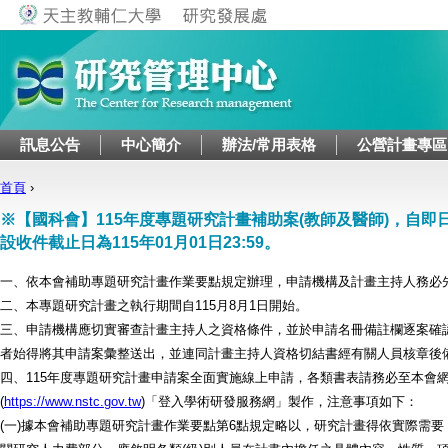
Jump to navigation
訊息公告
中心簡介
辦法/常用表格
公營計畫專區
首頁
›
您在這裡
※【國科會】115年度專題研究計畫補助案(教師及醫師)，自即
設收件截止日為115年01月01日23:59。
一、依本會補助專題研究計畫作業要點規定辦理，申請機構及計畫主持人務必
二、本專題研究計畫之執行期間自115月8月1日開始。
三、申請機構應切實審查計畫主持人之資格條件，並於申請名冊備註欄逐案確
者始得將其申請案彙整送出，並連同計畫主持人資格切結書經有關人員核章後
四、115年度專題研究計畫申請案全面實施線上申請，各類書表請務必至本會
(
https://www.nstc.gov.tw
)「登入學術研發服務網」製作，注意事項如下：
(一)據本會補助專題研究計畫作業要點第6點規定略以，研究計畫得依實際需