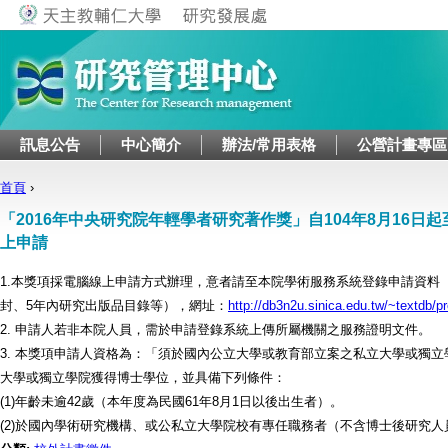
Jump to navigation
訊息公告
中心簡介
辦法/常用表格
公營計畫專區
首頁
›
您在這裡
「2016年中央研究院年輕學者研究著作獎」自104年8月16日起
上申請
1.本獎項採電腦線上申請方式辦理，意者請至本院學術服務系統登錄申請資料
封、5年內研究出版品目錄等），網址：
http://db3n2u.sinica.edu.tw/~textdb/p
2. 申請人若非本院人員，需於申請登錄系統上傳所屬機關之服務證明文件。
3. 本獎項申請人資格為：「須於國內公立大學或教育部立案之私立大學或獨
大學或獨立學院獲得博士學位，並具備下列條件：
(1)年齡未逾42歲（本年度為民國61年8月1日以後出生者）。
(2)於國內學術研究機構、或公私立大學院校有專任職務者（不含博士後研究人