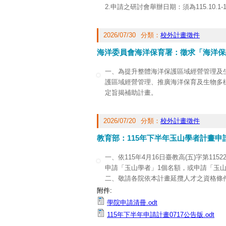
2.申請之研討會舉辦日期：須為115.10.1-1
3.授權主辦或合辦之國際性學術組織須
港及澳門）之外籍專家學者來臺參與研討
2026/07/30
分類：
校外計畫徵件
4.研討會之籌辦及國內學界參與層面應具
5.本案預定於115.12.28函發審查結果。
海洋委員會海洋保育署：徵求「海洋保
6.作業要點及申請書大綱：
https://www.ns
cecefe5a3167
一、為提升整體海洋保護區域經營管理及
護區域經營管理、推廣海洋保育及生物多
定旨揭補助計畫。
二、徵件說明如下：
1.申請對象：各海洋保護區之中央目的
2026/07/20
分類：
校外計畫徵件
專校院。
2.申請期間：本計畫得跨年度，依據執行年度
教育部：115年下半年玉山學者計畫申
到隨審。
115-116年計畫：應於115年8月31日前
一、依115年4月16日臺教高(五)字第115
116年度計畫：應於115年10月30日前提
申請「玉山學者」1個名額，或申請「玉山
3.申請項目：依據「2025年臺灣海洋
二、敬請各院依本計畫延攬人才之資格條件
會經濟因子等指標，申請單位應具體對應
選會議審議。
附件:
三、檢附本計畫徵件海報1份。另徵件須
三、獲校內遴選通過之申請者所屬學系，
學院申請清冊.odt
(
https://www.oca.gov.tw/ch/index.jsp
)。
傳中、英文職缺公告，並至「管考平臺」撰
115年下半年申請計畫0717公告版.odt
四、徵件計畫紙本收件地址：806高雄市
份(中、英文版請合訂為同一冊，並請申請