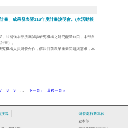
下載(網址：
https://yushan.project.edu.tw/TopTalent
)。
計畫」成果發表暨116年度計畫說明會。(本活動報
家，並補強本部所屬試驗研究機構之研究能量缺口，本部自
作計畫）。
研究機構人員研發合作，解決目前農業產業問題與需求，本
包括115年8月12日（三）水產科技、8月14日（五）農產加
日（五）植物保護與畜產科技，各主題場次將邀請歷年參與教師
員說明合作議題，藉此透過現場交流促進媒合，達成跨界跨
1。
電子檔請至本部官網下載（路徑：首頁／資訊與服務／計畫研
進教師（年資未滿6年者）踴躍參與，本活動報名截止日期為
7
8
9
…
下一頁 ›
最後一頁 »
：
https://forms.gle/mPxNTAAcUyRBsJme8
。
內搜尋
研發處行政單位
處本部