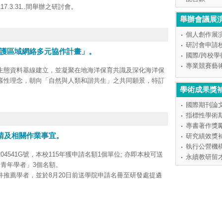
17.3.31..間舉辦之研討會。
經本會認可，且至少應有兩個國家或地區（不含中國大陸、香
舉辦會議展
會。
個人創作展
有全國性，且須公開徵求論文或邀請發表論文。
研討會申請
護區域網絡多元協作計畫」。
國際/跨校
tc.gov.tw/sci/ch/detail/1360c09c-0890-47ae-9275-
專業競賽藝
生態資料基線建立，並凝聚在地海洋保育共識及深化海洋保
樣性理念，朝向「自然與人類和諧共生」之共同願景，特訂
學術成果獎
國際期刊論
事業主管機關、政府立案之法人或非法人團體、國內公私立大
指標性學術
專書著作獎
(115-116年、116年)分別進行申請，於申請期間內採隨
請及相關作業事宜。
研究績效獎
執行公營機
提出申請。
2204541G號，本校115年獲申請名額1個單位; 亦即本校可送
永續教研留
出申請。
青年學者」3個名額。
保護區治理成效評估評分指標對照說明表」，分為生態因子及社
推薦學者，並於8月20日前送學院申請名冊至研發處提遴
前揭指標並說明計畫執行方式。
知及相關附件詳見官網最新公告
請向研發處取得帳號，至玉山學者計畫網頁「入口網站」上
寫申請計畫書，並備申請清冊1份、書面計畫申請書1式10
前鎮區鎮北里成功二路25號7樓 ，海洋保育署「海洋保護區域
學者親自簽名)。