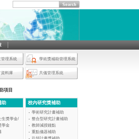
章
查管理系統
學術獎補助管理系統
才資料庫
共儀管理系統
助項目
補助
校內研究獎補助
學術研究計畫補助
士生獎學金/
整合型研究計畫補助
獎學金
教師減授鐘點
構
重點儀器補助
引領計畫獎補助