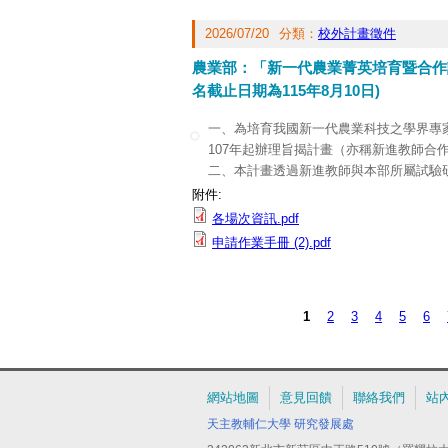
網絡多元協作計畫」徵件小組收。
四、表件下載：相關申請表件請逕至網頁
2026/07/20
分類：
校外計畫徵件
農業部：「新一代農業菁英培育暨合作
名截止日期為115年8月10日)
一、為培育我國新一代農業科技之學界專
107年起辦理旨揭計畫（亦稱新進教師合
二、本計畫透過新進教師與本部所屬試驗
部依116年度合作主題辦理4場次說明會，
附件:
值、8月17日（一）作物科技及8月21
各場次資訊.pdf
分享執行成果，並由試驗研究機構研究人
申請作業手冊 (2).pdf
域合作目標，各場次說明會議程詳如附件
三、計畫申請作業手冊（附件2），相關
提／農業科技計畫）。敬邀符合資格之新
1
2
3
4
5
6
115年8月10日，報名詳情請參閱所附連結
頁面
網站地圖
意見回饋
聯絡我們
站
天主教輔仁大學
研究發展處