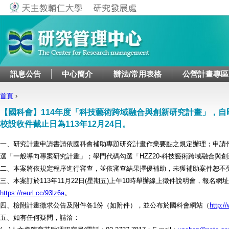
Jump to navigation
訊息公告
中心簡介
辦法/常用表格
公營計畫專區
首頁
›
您在這裡
【國科會】114年度「科技藝術跨域融合與創新研究計畫」，自
校設收件截止日為113年12月24日。
一、研究計畫申請書請依國科會補助專題研究計畫作業要點之規定辦理；申請
選「一般導向專案研究計畫」；學門代碼勾選「HZZ20-科技藝術跨域融合與
二、本案將依規定程序進行審查，並依審查結果擇優補助，未獲補助案件恕不
三、本案訂於113年11月22日(星期五)上午10時舉辦線上徵件說明會，報名網
https://reurl.cc/93lz6a
。
四、檢附計畫徵求公告及附件各1份（如附件），並公布於國科會網站（
http:/
五、如有任何疑問，請洽：