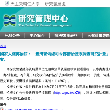
Jump to navigation
訊息公告
中心簡介
辦法/常用表格
公營計畫專區
首頁
›
您在這裡
國家人權博物館：「臺灣警備總司令部情治體系調查研究計畫」
案。
一、為探究警備總部及所屬單位之組織沿革及業務執掌變遷過程，以專責處理
二處/情報處）為主題，研究政治案件情治偵辦過程中，如何佈建、偵蒐、逮
歷史面貌，爰辦理旨揭採購案（案號：11459Z）。
二、投標文件截止收件日期為114年7月21日下午5時，歡迎具有相關研究意
標。招標文件公告於政府電子採購網（
https://gov.tw/zZ9
），請逕上網站參閱
三、公告資料1份供參。
附件: