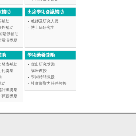
演補助
出席學術會議補助
演補助
教師及研究人員
校外補助
博士班研究生
學術活動補助
術展演獎勵
補助
學術榮譽獎勵
文發表補助
傑出研究獎勵
期刊獎勵
講座教授
勵
學術特聘教授
補助
社會影響力特聘教授
構計畫獎勵
才彈薪獎勵