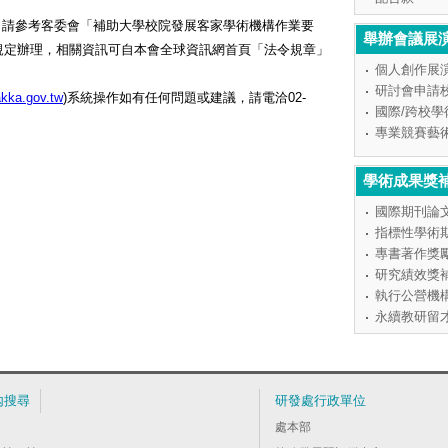
，請參考客委會「補助大學校院發展客家學術機構作業要
舉辦會議展
規定辦理，相關資訊可自本會全球資訊網首頁「法令規章」
個人創作展
研討會申請
akka.gov.tw
)系統操作如有任何問題或建議，請電洽02-
國際/跨校
專業競賽藝
學術成果獎
國際期刊論
指標性學術
專書著作獎
研究績效獎
執行公營機
永續教研留
內搜尋
研發處行政單位
處本部