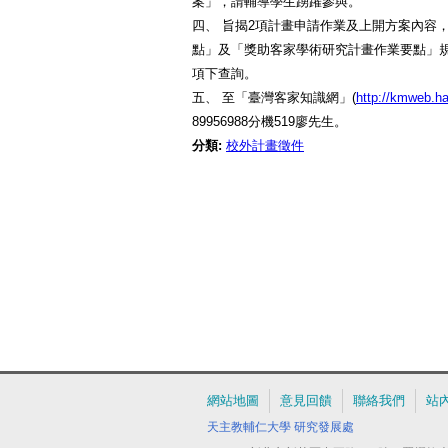
案」，請輔導學生踴躍參與。
四、 旨揭2項計畫申請作業及上開方案內容
點」及「獎助客家學術研究計畫作業要點」
項下查詢。
五、 至「臺灣客家知識網」(
http://kmweb.h
89956988分機519廖先生。
分類:
校外計畫徵件
網站地圖
意見回饋
聯絡我們
站
天主教輔仁大學
研究發展處