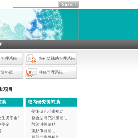
章
查管理系統
學術獎補助管理系統
才資料庫
共儀管理系統
助項目
補助
校內研究獎補助
學術研究計畫補助
士生獎學金/
整合型研究計畫補助
獎學金
教師減授鐘點
構
重點儀器補助
引領計畫獎補助