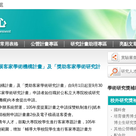
Jump to navigation
/常用表格
公營計畫專區
研究計畫助理專區
亮點文
實驗審
發展客家學術機構計畫」及「獎助客家學術研究計
研究人
機構計畫」及「獎助客家學術研究計畫」自9月1日起至9月30
學術研究獎補
客家學術研究計畫」申請者如任職於公私立大專院校或研究
機構)向本會提出申請。
校外研究獎
申辦系統營運，105年度提案計畫之申請採雙軌制進行(紙本
國科會
請檢附申請計畫書2份及電子檔函送客委會。
培育優秀博
青年人才，鼓勵大專院校學生進行客家專題計畫，105年
博士生研究
其他公營機
劃範圍，增加「輔導大學校院學生進行客家專題計畫方
配合款