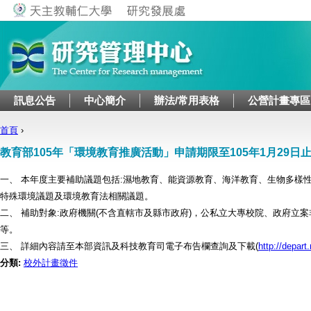
Jump to navigation
訊息公告
中心簡介
辦法/常用表格
公營計畫專區
首頁
›
您在這裡
教育部105年「環境教育推廣活動」申請期限至105年1月29日
一、 本年度主要補助議題包括:濕地教育、能資源教育、海洋教育、生物多樣
特殊環境議題及環境教育法相關議題。
二、 補助對象:政府機關(不含直轄市及縣市政府)，公私立大專校院、政府立
等。
三、 詳細內容請至本部資訊及科技教育司電子布告欄查詢及下載(
http://depar
分類:
校外計畫徵件