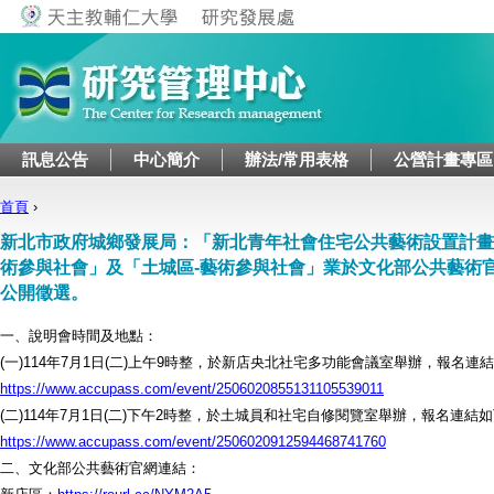
Jump to navigation
訊息公告
中心簡介
辦法/常用表格
公營計畫專區
首頁
›
您在這裡
新北市政府城鄉發展局：「新北青年社會住宅公共藝術設置計畫
術參與社會」及「土城區-藝術參與社會」業於文化部公共藝術
公開徵選。
一、說明會時間及地點：
(一)114年7月1日(二)上午9時整，於新店央北社宅多功能會議室舉辦，報名連
https://www.accupass.com/event/2506020855131105539011
(二)114年7月1日(二)下午2時整，於土城員和社宅自修閱覽室舉辦，報名連結
https://www.accupass.com/event/2506020912594468741760
二、文化部公共藝術官網連結：