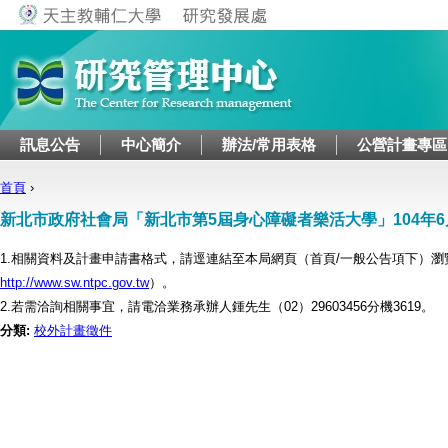
Jump to navigation
訊息公告
中心簡介
辦法/常用表格
公營計畫專區
首頁
›
您在這裡
新北市政府社會局「新北市第5屆身心障礙者樂活大學」104年6
1.相關資料及計畫申請書格式，請逕連結至本局網頁（首頁/一般公告項下）
http://www.sw.ntpc.gov.tw
）。
2.若需洽詢相關事宜，請電洽業務承辦人鍾先生（02）29603456分機3619。
分類:
校外計畫徵件