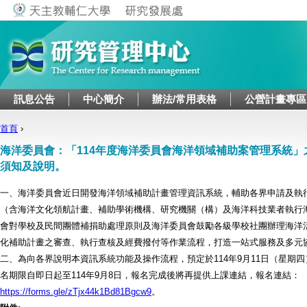
Jump to navigation
訊息公告
中心簡介
辦法/常用表格
公營計畫專區
首頁
›
您在這裡
海洋委員會：「114年度海洋委員會海洋領域補助案管理系統」
須知及說明。
一、海洋委員會近日開發海洋領域補助計畫管理資訊系統，輔助各界申請及執
（含海洋文化領航計畫、補助學術機構、研究機關（構）及海洋科技業者執行
會對學校及民間團體補捐助處理原則及海洋委員會鼓勵各級學校社團辦理海洋
化補助計畫之審查、執行查核及經費撥付等作業流程，打造一站式服務及多元
二、為向各界說明本資訊系統功能及操作流程，預定於114年9月11日（星期
名期限自即日起至114年9月8日，報名完成後將再提供上課連結，報名連結：
https://forms.gle/zTjx44k1Bd81Bgcw9
。