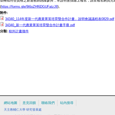
並轉知符合資格之新進教師踴躍參與，本說明會採線上報名，請至報名網頁完
(
https://forms.gle/9t6oZHf6DGUFatzJ8
)。
附件:
34340_114年度新一代農業菁英培育暨合作計畫」說明會議議程表0829.pdf
34340_新一代農業菁英培育暨合作計畫手冊.pdf
分類:
校外計畫徵件
網站地圖
意見回饋
聯絡我們
站內搜尋
天主教輔仁大學
研究發展處