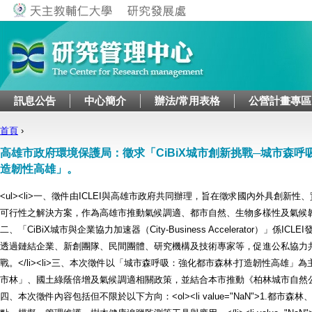
Jump to navigation
訊息公告
中心簡介
辦法/常用表格
公營計畫專區
首頁
›
您在這裡
高雄市政府環境保護局：徵求「CiBiX城市創新挑戰─城市森呼
造韌性高雄」。
<ul><li>一、徵件由ICLEI與高雄市政府共同辦理，旨在徵求國內外具創新
可行性之解決方案，作為高雄市推動氣候調適、都市自然、生物多樣性及氣候韌性政策
二、「CiBiX城市與企業協力加速器（City-Business Accelerator）」係I
透過鏈結企業、新創團隊、民間團體、研究機構及技術專家等，促進公私協力
戰。</li><li>三、本次徵件以「城市森呼吸：強化都市森林‧打造韌性高雄」
市林」、國土綠蔭倍增及氣候調適相關政策，並結合本市推動《柏林城市自然公約》等
四、本次徵件內容包括但不限於以下方向：<ol><li value="NaN">1.都市