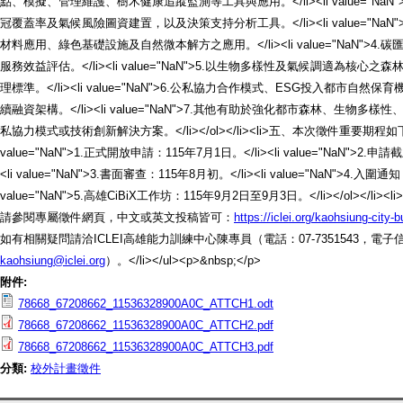
點、模擬、管理維護、樹木健康追蹤監測等工具與應用。</li><li value="Na
冠覆蓋率及氣候風險圖資建置，以及決策支持分析工具。</li><li value="NaN
材料應用、綠色基礎設施及自然微本解方之應用。</li><li value="NaN">
服務效益評估。</li><li value="NaN">5.以生物多樣性及氣候調適為核
理標準。</li><li value="NaN">6.公私協力合作模式、ESG投入都市自
續融資架構。</li><li value="NaN">7.其他有助於強化都市森林、生物
私協力模式或技術創新解決方案。</li></ol></li><li>五、本次徵件重要期程如下：
value="NaN">1.正式開放申請：115年7月1日。</li><li value="NaN">2.申請
<li value="NaN">3.書面審查：115年8月初。</li><li value="NaN">4.入圍通
value="NaN">5.高雄CiBiX工作坊：115年9月2日至9月3日。</li></ol></l
請參閱專屬徵件網頁，中文或英文投稿皆可：
https://iclei.org/kaohsiung-city-
如有相關疑問請洽ICLEI高雄能力訓練中心陳專員（電話：07-7351543，電子
kaohsiung@iclei.org
）。</li></ul><p>&nbsp;</p>
附件:
78668_67208662_11536328900A0C_ATTCH1.odt
78668_67208662_11536328900A0C_ATTCH2.pdf
78668_67208662_11536328900A0C_ATTCH3.pdf
分類:
校外計畫徵件