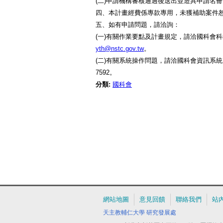
(二)申請機構審核通過後送出並造具申請名
四、本計畫經費係專款專用，未獲補助案件
五、如有申請問題，請洽詢：
(一)有關作業要點及計畫規定，請洽國科會科教國
yth@nstc.gov.tw
。
(二)有關系統操作問題，請洽國科會資訊系統服務專線：0
7592。
分類:
國科會
網站地圖
意見回饋
聯絡我們
站
天主教輔仁大學
研究發展處