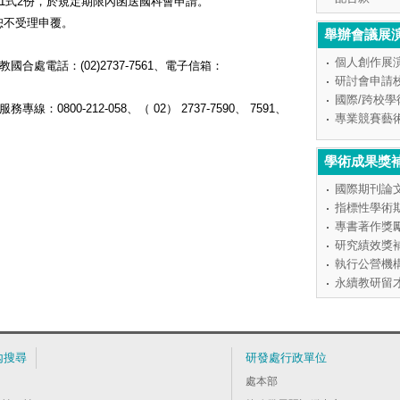
冊1式2份，於規定期限內函送國科會申請。
恕不受理申覆。
舉辦會議展
個人創作展
合處電話：(02)2737-7561、電子信箱：
研討會申請
國際/跨校
800-212-058、（ 02） 2737-7590、 7591、
專業競賽藝
學術成果獎
國際期刊論
指標性學術
專書著作獎
研究績效獎
執行公營機
永續教研留
內搜尋
研發處行政單位
處本部