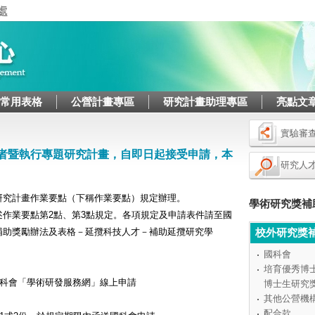
Jump to navigation
/常用表格
公營計畫專區
研究計畫助理專區
亮點文
實驗審
學者暨執行專題研究計畫，自即日起接受申請，本
研究人
研究計畫作業要點（下稱作業要點）規定辦理。
學術研究獎補
作業要點第2點、第3點規定。各項規定及申請表件請至國
補助獎勵辦法及表格－延攬科技人才－補助延攬研究學
校外研究獎
國科會
培育優秀博
國科會「學術研發服務網」線上申請
博士生研究
其他公營機
配合款