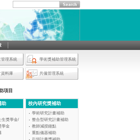
章
查管理系統
學術獎補助管理系統
才資料庫
共儀管理系統
助項目
補助
校內研究獎補助
學術研究計畫補助
士生獎學金/
整合型研究計畫補助
獎學金
教師減授鐘點
構
重點儀器補助
引領計畫獎補助