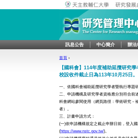
訊息公告
中心簡介
辦法
首頁
›
您在這裡
【國科會】114年度補助延攬研究
校設收件截止日為113年10月25日。
一、依國科會補助延攬研究學者暨執行專題
二、申請機構及研究學者資格應分別符合前述
科會網站參閱使用（網頁路徑：學術研究－
者）。
三、計畫申請方式：
(一)依申請機構規定之截止申辦日前，登入
(
https://www.nstc.gov.tw/
)。