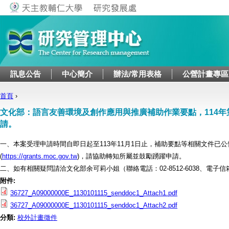
Jump to navigation
訊息公告
中心簡介
辦法/常用表格
公營計畫專區
首頁
›
您在這裡
文化部：語言友善環境及創作應用與推廣補助作業要點，114年
請。
一、本案受理申請時間自即日起至113年11月1日止，補助要點等相關文件已
(
https://grants.moc.gov.tw
)，請協助轉知所屬並鼓勵踴躍申請。
二、如有相關疑問請洽文化部余可莉小姐（聯絡電話：02-8512-6038、電子信
附件:
36727_A09000000E_1130101115_senddoc1_Attach1.pdf
36727_A09000000E_1130101115_senddoc1_Attach2.pdf
分類:
校外計畫徵件