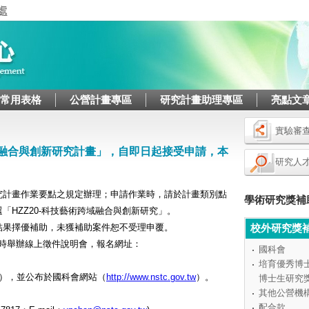
Jump to navigation
/常用表格
公營計畫專區
研究計畫助理專區
亮點文
實驗審
域融合與創新研究計畫」，自即日起接受申請，本
研究人
究計畫作業要點之規定辦理；申請作業時，請於計畫類別點
學術研究獎補
HZZ20-科技藝術跨域融合與創新研究」。
結果擇優補助，未獲補助案件恕不受理申覆。
校外研究獎
午10時舉辦線上徵件說明會，報名網址：
國科會
培育優秀博
件），並公布於國科會網站（
http://www.nstc.gov.tw
）。
博士生研究
其他公營機
配合款