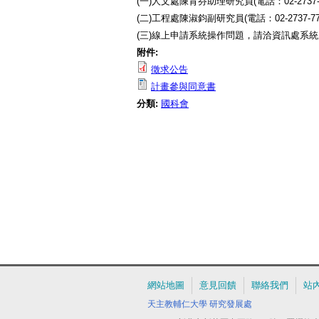
(一)人文處陳育芬助理研究員(電話：02-2737-7
(二)工程處陳淑鈞副研究員(電話：02-2737-777
(三)線上申請系統操作問題，請洽資訊處系統服務專
附件:
徵求公告
計畫參與同意書
分類:
國科會
網站地圖
意見回饋
聯絡我們
站
天主教輔仁大學
研究發展處