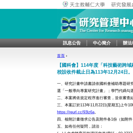
訊息公告
中心簡介
辦法
首頁
›
您在這裡
【國科會】114年度「科技藝術跨
校設收件截止日為113年12月24日。
一、研究計畫申請書請依國科會補助專題研
選「一般導向專案研究計畫」；學門代碼勾選「
二、本案將依規定程序進行審查，並依審查
三、本案訂於113年11月22日(星期五)上
https://reurl.cc/93lz6a
。
四、檢附計畫徵求公告及附件各1份（如附
五、如有任何疑問，請洽：