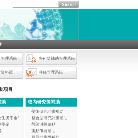
章
查管理系統
學術獎補助管理系統
才資料庫
共儀管理系統
助項目
補助
校內研究獎補助
學術研究計畫補助
士生獎學金/
整合型研究計畫補助
獎學金
教師減授鐘點
構
重點儀器補助
引領計畫獎補助