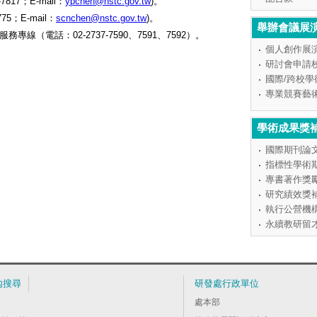
817；E-mail：
ypchen@nstc.gov.tw
)。
5；E-mail：
scnchen@nstc.gov.tw
)。
舉辦會議展
線（電話：02-2737-7590、7591、7592）。
個人創作展
研討會申請
國際/跨校
專業競賽藝
學術成果獎
國際期刊論
指標性學術
專書著作獎
研究績效獎
執行公營機
永續教研留
內搜尋
研發處行政單位
處本部