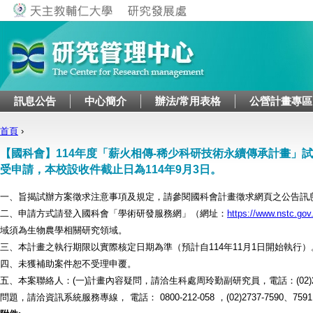
Jump to navigation
訊息公告
中心簡介
辦法/常用表格
公營計畫專區
首頁
›
您在這裡
【國科會】114年度「薪火相傳-稀少科研技術永續傳承計畫」
受申請，本校設收件截止日為114年9月3日。
一、旨揭試辦方案徵求注意事項及規定，請參閱國科會計畫徵求網頁之公告訊
二、申請方式請登入國科會「學術研發服務網」（網址：
https://www.nstc.gov
域須為生物農學相關研究領域。
三、本計畫之執行期限以實際核定日期為準（預計自114年11月1日開始執行）
四、未獲補助案件恕不受理申覆。
五、本案聯絡人：(一)計畫內容疑問，請洽生科處周玲勤副研究員，電話：(02)273
問題，請洽資訊系統服務專線， 電話： 0800-212-058 ，(02)2737-7590、759