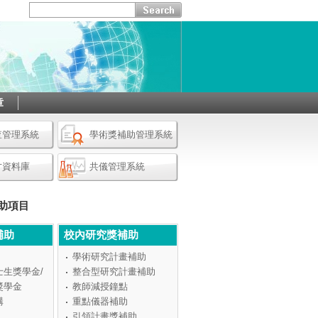
章
查管理系統
學術獎補助管理系統
才資料庫
共儀管理系統
助項目
補助
校內研究獎補助
學術研究計畫補助
士生獎學金/
整合型研究計畫補助
獎學金
教師減授鐘點
構
重點儀器補助
引領計畫獎補助