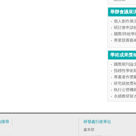
舉辦會議展
個人創作展
研討會申請
國際/跨校
專業競賽藝
學術成果獎
國際期刊論
指標性學術
專書著作獎
研究績效獎
執行公營機
永續教研留
內搜尋
研發處行政單位
處本部