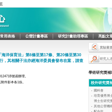
Jump to navigation
/常用表格
公營計畫專區
研究計畫助理專區
亮點文
實驗審
「海洋保育法」第6條至第17條、第20條至第30
研究人
日施行，其相關子法亦經海洋委員會發布在案，請查
學術研究獎補
12471B號函辦理。
附件影本各1份。
校外研究獎
國科會
培育優秀博
博士生研究
其他公營機
配合款