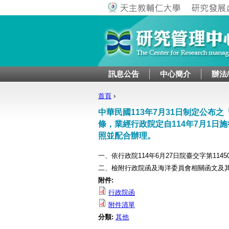
訊息公告
中心簡介
辦法
首頁
›
您在這裡
中華民國113年7月31日制定公布之
條，業經行政院定自114年7月1
照並配合辦理。
一、依行政院114年6月27日院臺交字第11450
二、檢附行政院函及海洋委員會相關函文及其
附件:
行政院函
附件清單
分類:
其他