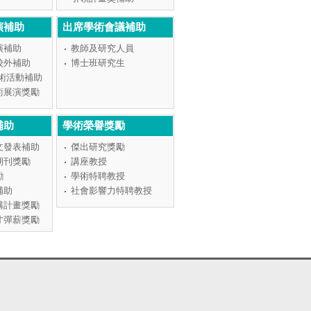
演補助
出席學術會議補助
演補助
教師及研究人員
校外補助
博士班研究生
學術活動補助
術展演獎勵
補助
學術榮譽獎勵
文發表補助
傑出研究獎勵
期刊獎勵
講座教授
勵
學術特聘教授
補助
社會影響力特聘教授
構計畫獎勵
才彈薪獎勵