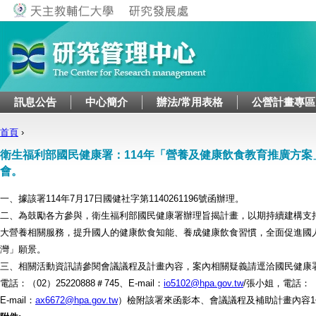
Jump to navigation
訊息公告
中心簡介
辦法/常用表格
公營計畫專區
首頁
›
您在這裡
衛生福利部國民健康署：114年「營養及健康飲食教育推廣方案
會。
一、據該署114年7月17日國健社字第1140261196號函辦理。
二、為鼓勵各方參與，衛生福利部國民健康署辦理旨揭計畫，以期持續建構支
大營養相關服務，提升國人的健康飲食知能、養成健康飲食習慣，全面促進國
灣」願景。
三、相關活動資訊請參閱會議議程及計畫內容，案內相關疑義請逕洽國民健康
電話：（02）25220888＃745、E-mail：
io5102@hpa.gov.tw
/張小姐，電話：（0
E-mail：
ax6672@hpa.gov.tw
）檢附該署來函影本、會議議程及補助計畫內容1