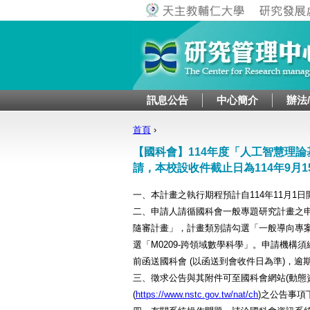
訊息公告
中心簡介
辦法
首頁
›
您在這裡
【國科會】114年度「人工智慧理
請，本校設收件截止日為114年9月1
一、本計畫之執行期程預計自114年11月1
二、申請人請循國科會一般專題研究計畫之
隨審計畫」，計畫類別請勾選「一般導向專
選「M0209-跨領域數學科學」。申請機構須
前函送國科會 (以函送到會收件日為準)，逾
三、徵求公告與其附件可至國科會網站(動態
(
https://www.nstc.gov.tw/nat/ch
)之公告事項