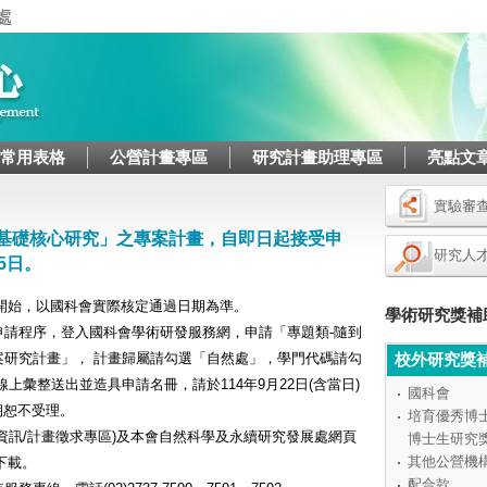
Jump to navigation
/常用表格
公營計畫專區
研究計畫助理專區
亮點文
實驗審
論基礎核心研究」之專案計畫，自即日起接受申
研究人
5日。
日開始，以國科會實際核定通過日期為準。
學術研究獎補
申請程序，登入國科會學術研發服務網，申請「專題類-隨到
案研究計畫」， 計畫歸屬請勾選「自然處」，學門代碼請勾
校外研究獎
線上彙整送出並造具申請名冊，請於114年9月22日(含當日)
國科會
期恕不受理。
培育優秀博
資訊/計畫徵求專區)及本會自然科學及永續研究發展處網頁
博士生研究
其他公營機
下載。
配合款