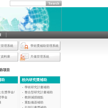
章
查管理系統
學術獎補助管理系統
才資料庫
共儀管理系統
助項目
補助
校內研究獎補助
學術研究計畫補助
士生獎學金/
整合型研究計畫補助
獎學金
教師減授鐘點
構
重點儀器補助
引領計畫獎補助