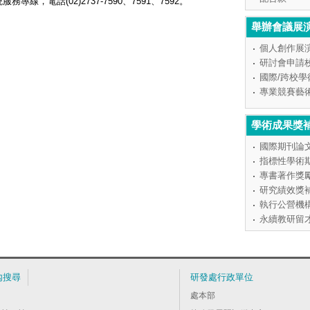
，電話(02)2737-7590、7591、7592。
舉辦會議展
個人創作展
研討會申請
國際/跨校
專業競賽藝
學術成果獎
國際期刊論
指標性學術
專書著作獎
研究績效獎
執行公營機
永續教研留
內搜尋
研發處行政單位
處本部