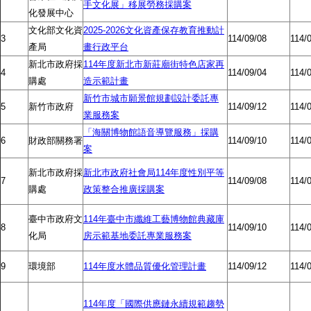
手文化展」移展勞務採購案
化發展中心
文化部文化資
2025-2026文化資產保存教育推動計
3
114/09/08
114/
產局
畫行政平台
新北市政府採
114年度新北市新莊廟街特色店家再
4
114/09/04
114/
購處
造示範計畫
新竹市城市願景館規劃設計委託專
5
新竹市政府
114/09/12
114/
業服務案
「海關博物館語音導覽服務」採購
6
財政部關務署
114/09/10
114/
案
新北市政府採
新北巿政府社會局114年度性別平等
7
114/09/08
114/
購處
政策整合推廣採購案
臺中市政府文
114年臺中市纖維工藝博物館典藏庫
8
114/09/10
114/
化局
房示範基地委託專業服務案
9
環境部
114年度水體品質優化管理計畫
114/09/12
114/
114年度「國際供應鏈永續規範趨勢