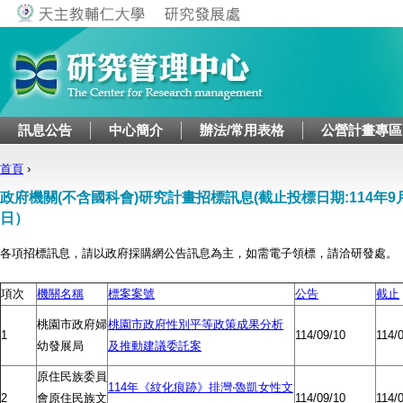
Jump to navigation
訊息公告
中心簡介
辦法/常用表格
公營計畫專區
首頁
›
您在這裡
政府機關(不含國科會)研究計畫招標訊息(截止投標日期:114年9月1
日）
各項招標訊息，請以政府採購網公告訊息為主，如需電子領標，請洽研發處。
項次
機關名稱
標案案號
公告
截止
桃園市政府婦
桃園市政府性別平等政策成果分析
1
114/09/10
114/
幼發展局
及推動建議委託案
原住民族委員
114年《紋化痕跡》排灣‧魯凱女性文
2
會原住民族文
114/09/10
114/