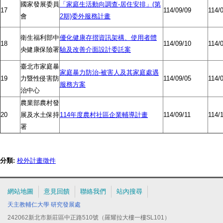
國家發展委員
「家庭生活動向調查-居住安排」(第
17
114/09/09
114/
會
2期)委外服務計畫
衛生福利部中
優化健康存摺資訊架構、使用者體
18
114/09/10
114/
央健康保險署
驗及改善介面設計委託案
臺北市家庭暴
家庭暴力防治-被害人及其家庭處遇
19
力暨性侵害防
114/09/05
114/
服務方案
治中心
農業部農村發
20
展及水土保持
114年度農村社區企業輔導計畫
114/09/11
114/
署
分類:
校外計畫徵件
網站地圖
意見回饋
聯絡我們
站內搜尋
天主教輔仁大學
研究發展處
242062新北市新莊區中正路510號（羅耀拉大樓一樓SL101）