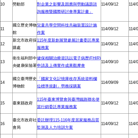
10
勞動部
對企業之影響及因應與勞動議題諮
114/09/12
114/
詢服務暨國際研討會專案計畫」
國立歷史博物
兒童共學空間科技共融裝置設計施
11
114/09/12
114/
館
作案
新北市政府採
115年度新創展覽參展計畫委託專業
12
114/09/12
114/
購處
服務案
衛生福利部中
健保相關治療資訊以電子病歷(FHIR)
13
114/09/10
114/
央健康保險署
申請及上傳實作成果觀摩會
國立臺灣歷史
「國家文化記憶庫收存系統資料欄
14
114/09/09
114/
博物館
位標準規劃」勞務採購案
115年臺東博覽會與臺灣鐵路聯名便
15
臺東縣政府
114/09/12
114/
當行銷委託專業服務案
臺北市政府社
委託辦理115-116年度居家服務品質
16
114/09/12
114/
會局
監測及人力培訓方案