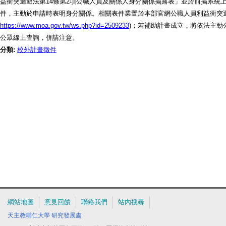
益衝突迴避法第14條第2項公職人員及關係人身分關係揭露表」並於前揭系統
件，主動於申請時表明身分關係。相關表件業置於本部官網公職人員利益衝突迴
https://www.moa.gov.tw/ws.php?id=2509233
)；若補助計畫成立，將依法主動
公眾線上查詢，併請注意。
分類:
校外計畫徵件
網站地圖
意見回饋
聯絡我們
站內搜尋
天主教輔仁大學
研究發展處