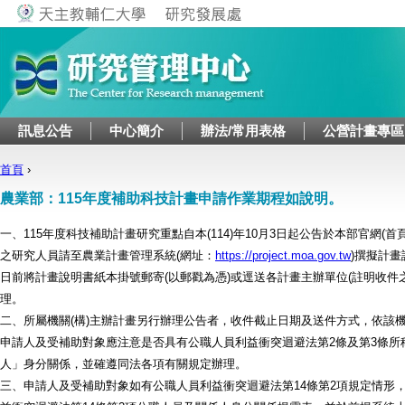
Jump to navigation
訊息公告
中心簡介
辦法/常用表格
公營計畫專區
首頁
›
您在這裡
農業部：115年度補助科技計畫申請作業期程如說明。
一、115年度科技補助計畫研究重點自本(114)年10月3日起公告於本部官網(
之研究人員請至農業計畫管理系統(網址：
https://project.moa.gov.tw
)撰擬計畫
日前將計畫說明書紙本掛號郵寄(以郵戳為憑)或逕送各計畫主辦單位(註明收件
理。
二、所屬機關(構)主辦計畫另行辦理公告者，收件截止日期及送件方式，依該機
申請人及受補助對象應注意是否具有公職人員利益衝突迴避法第2條及第3條所
人」身分關係，並確遵同法各項有關規定辦理。
三、申請人及受補助對象如有公職人員利益衝突迴避法第14條第2項規定情形