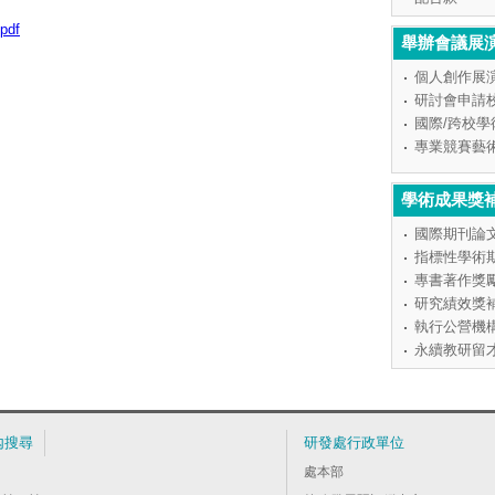
pdf
舉辦會議展
個人創作展
研討會申請
國際/跨校
專業競賽藝
學術成果獎
國際期刊論
指標性學術
專書著作獎
研究績效獎
執行公營機
永續教研留
內搜尋
研發處行政單位
處本部