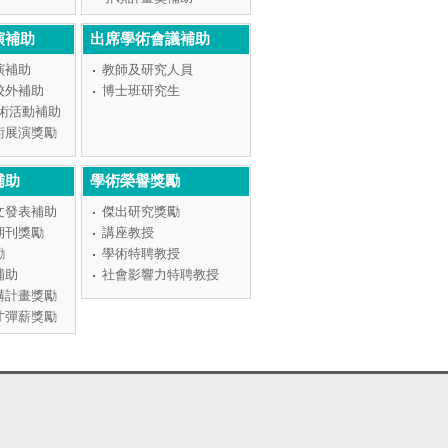
演補助
出席學術會議補助
演補助
教師及研究人員
校外補助
博士班研究生
學術活動補助
術展演獎勵
補助
學術榮譽獎勵
文發表補助
傑出研究獎勵
期刊獎勵
講座教授
勵
學術特聘教授
補助
社會影響力特聘教授
構計畫獎勵
才彈薪獎勵