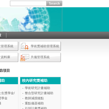
章
查管理系統
學術獎補助管理系統
才資料庫
共儀管理系統
助項目
補助
校內研究獎補助
學術研究計畫補助
士生獎學金/
整合型研究計畫補助
獎學金
教師減授鐘點
構
重點儀器補助
引領計畫獎補助