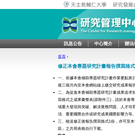
訊息公告
中心簡介
辦法
首頁
›
您在這裡
修正本會專題研究計畫報告撰寫格式
一、依據本會補助專題研究計畫作業要點第1
後三個月內至本會網站線上繳交研究成果報
二、為促進本會補助專題研究計畫成果追求
寫格式之成果彙整表(原附件三)，請於本會
域重大發現與突破、解決實務問題、人才培
項、重要國際合作或研究成果國際影響力等
三、檢送修正後報告撰寫格式1份，亦可至本
區」之共用表格自行下載。