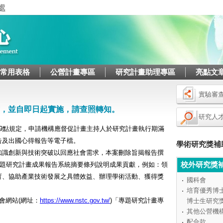
Jump to navigation
/常用表格
公營計畫專區
研究計畫助理專區
亮點文
實驗審
，並自即日起實施，請查照轉知。
研究人
9點規定，申請機構應督促計畫主持人於研究計畫執行期滿
告及出國心得報告等電子檔。
學術研究獎補
知識創新與技術突破以回應社會需求，本案刪除旨揭報告撰
校外研究獎
專題研究計畫成果報告系統摘要條列說明成果貢獻，例如：領
育、協助產業技術發展之具體效益、辦理學術活動、獲得獎
國科會
。
培育優秀博
會網站(網址：
https://www.nstc.gov.tw/
)「專題研究計畫專
博士生研究
其他公營機
配合款