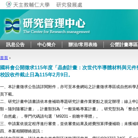
Jump to navigation
訊息公告
中心簡介
辦法/常用表格
公營計畫專區
首頁
›
您在這裡
國科會公開徵求115年度「晶創計畫：次世代半導體材料與元件
校設收件截止日為115年2月9日。
一、本計畫徵求公告請詳閱附件，亦可至本會網站之計畫徵求專區或自然科學
頁下載。
二、研究計畫申請書請依本會補助專題研究計畫作業要點之規定辦理；線上申
類－隨到隨審計畫」，計畫類別為「一般策略專案計畫」，研究型別為「整合
「自然處」，學門代碼請勾選「M9201－前瞻半導體」。
三、申請案依規定程序進行審查，並依審查結果及經費預算擇優補助；未獲補
四、本案相關聯絡資訊：