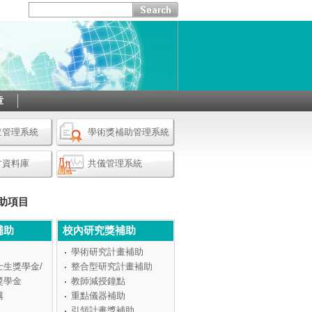
章
查管理系統
學術獎補助管理系統
才資料庫
共儀管理系統
助項目
補助
校內研究獎補助
學術研究計畫補助
士生獎學金/
整合型研究計畫補助
獎學金
教師減授鐘點
構
重點儀器補助
引領計畫獎補助