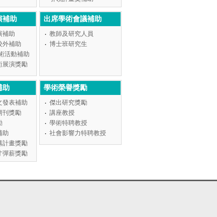
演補助
出席學術會議補助
演補助
教師及研究人員
校外補助
博士班研究生
學術活動補助
術展演獎勵
補助
學術榮譽獎勵
文發表補助
傑出研究獎勵
期刊獎勵
講座教授
勵
學術特聘教授
補助
社會影響力特聘教授
構計畫獎勵
才彈薪獎勵