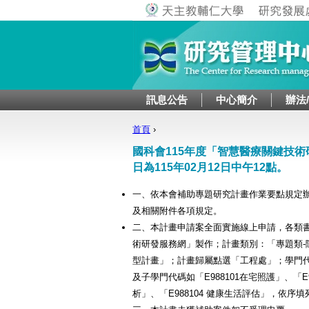
訊息公告
中心簡介
辦法
首頁
›
您在這裡
國科會115年度「智慧醫療關鍵技
日為115年02月12日中午12點。
一、依本會補助專題研究計畫作業要點規定
及相關附件各項規定。
二、本計畫申請案全面實施線上申請，各類
術研發服務網」製作；計畫類別：「專題類
型計畫」；計畫歸屬點選「工程處」；學門代碼請
及子學門代碼如「E988101在宅照護」、「E9
析」、「E988104 健康生活評估」，依序