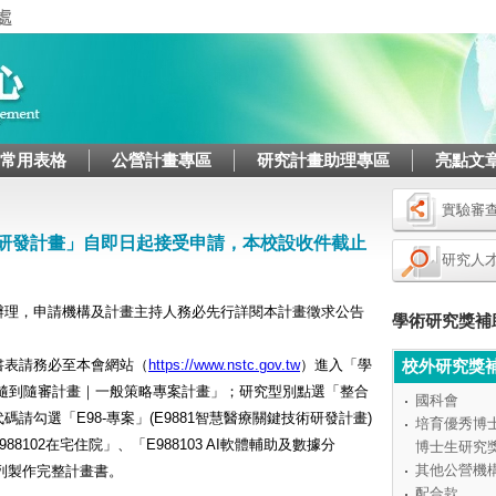
Jump to navigation
/常用表格
公營計畫專區
研究計畫助理專區
亮點文
實驗審
術研發計畫」自即日起接受申請，本校設收件截止
研究人
辦理，申請機構及計畫主持人務必先行詳閱本計畫徵求公告
學術研究獎補
書表請務必至本會網站（
https://www.nstc.gov.tw
）進入「學
校外研究獎
-隨到隨審計畫｜一般策略專案計畫」；研究型別點選「整合
國科會
勾選「E98-專案」(E9881智慧醫療關鍵技術研發計畫)
培育優秀博
88102在宅住院」、「E988103 AI軟體輔助及數據分
博士生研究
其他公營機
填列製作完整計畫書。
配合款