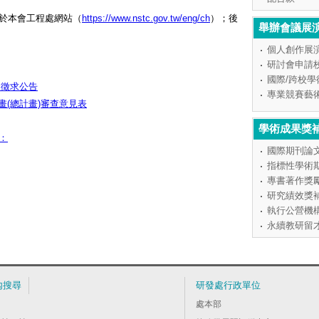
於本會工程處網站（
https://www.nstc.gov.tw/eng/ch
）；後
舉辦會議展
個人創作展
研討會申請
國際/跨校
 徵求公告
專業競賽藝
畫(總計畫)審查意見表
學術成果獎
：
國際期刊論
指標性學術
專書著作獎
研究績效獎
執行公營機
永續教研留
內搜尋
研發處行政單位
處本部