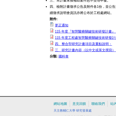
三、本計畫未獲補助案件恕不受理申覆。
四、檢附計畫徵求公告及附件各1份，並公告
續徵求說明會資訊亦將公布於工程處網站。
附件:
更正通知
115 年度『智慧醫療關鍵技術研發計畫』
115 年度工程處智慧醫療關鍵技術研發計
四、整合型研究計畫項目及重點說明：
三、研究計畫內容（以中文或英文撰寫）
分類:
國科會
網站地圖
意見回饋
聯絡我們
站
天主教輔仁大學
研究發展處