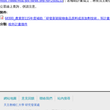
https://www.moa.gov.tw/ws.php?id=2509233
)；若補助計畫成立，將依法主動
公眾線上查詢，併請注意。
附件:
68300_農業部115年度補助「研發新穎寵物食品原料或添加劑技術」等計畫
分類:
校外計畫徵件
網站地圖
意見回饋
聯絡我們
站內搜尋
天主教輔仁大學
研究發展處