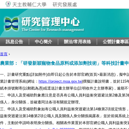
Jump to navigation
訊息公告
中心簡介
辦法/常用表格
公營計畫專區
首頁
›
您在這裡
農業部：「研發新穎寵物食品原料或添加劑技術」等科技計畫申
一、計畫研究重點(詳如附件)自即日起公告於本部官網(首頁>最新消息)，擬
業計畫管理系統(網址：
https://project.moa.gov.tw
)撰擬計畫說明書，並於115
紙本掛號郵寄(以郵戳為憑)或逕送計畫主辦單位(註明收件之主辦專家)，逾期
二、申請人及受補助對象應注意是否具有公職人員利益衝突迴避法第2條及第3
係人」身分關係，並確遵同法各項有關規定辦理。
三、申請人及受補助對象如有公職人員利益衝突迴避法第14條第2項規定情形
益衝突迴避法第14條第2項公職人員及關係人身分關係揭露表」並於前揭系統
件，主動於申請時表明身分關係。相關表件業置於本部官網公職人員利益衝突迴