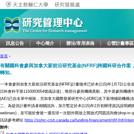
Jump to navigation
訊息公告
中心簡介
辦法/常用表格
公營計畫專區
首頁
›
您在這裡
有關國科會參與加拿大新前沿研究基金(NFRF)跨國科研合作案
轉知。
一'本會參與加拿大新前沿研究基金(NFRF)計畫徵求已於本(115)年1月7日公告並
日科會科字第1150003054號函諒達)，惟部分參與機構異動，其中原參與機
(AEI)已自名單中移除，另加拿大國際發展研究中心(IDRC)名下新增補助機構(
二、為提供計畫申請者相關諮詢，加方暫定於本(115)年2月初辦理資訊說明網路研討會(
webinars)，並可能於會後一週安排一次額外開放之開放式問題諮詢會(drop-in quest
訊請參考網址
https://sshrc-crsh.canada.ca/funding-financement/nfrf-fnfr/intern
附件: