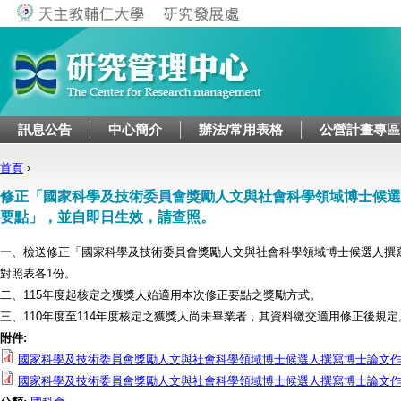
Jump to navigation
訊息公告
中心簡介
辦法/常用表格
公營計畫專區
首頁
›
您在這裡
修正「國家科學及技術委員會獎勵人文與社會科學領域博士候選
要點」，並自即日生效，請查照。
一、檢送修正「國家科學及技術委員會獎勵人文與社會科學領域博士候選人撰
對照表各1份。
二、115年度起核定之獲獎人始適用本次修正要點之獎勵方式。
三、110年度至114年度核定之獲獎人尚未畢業者，其資料繳交適用修正後規定
附件:
國家科學及技術委員會獎勵人文與社會科學領域博士候選人撰寫博士論文
國家科學及技術委員會獎勵人文與社會科學領域博士候選人撰寫博士論文