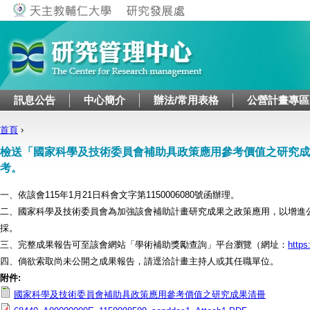
Jump to navigation
訊息公告
中心簡介
辦法/常用表格
公營計畫專區
首頁
›
您在這裡
檢送「國家科學及技術委員會補助具政策應用參考價值之研究成
考。
一、依該會115年1月21日科會文字第1150006080號函辦理。
二、國家科學及技術委員會為加強該會補助計畫研究成果之政策應用，以增進
採。
三、完整成果報告可至該會網站「學術補助獎勵查詢」平台瀏覽（網址：
https
四、倘欲索取尚未公開之成果報告，請逕洽計畫主持人或其任職單位。
附件:
國家科學及技術委員會補助具政策應用參考價值之研究成果清冊