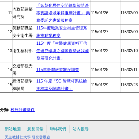
「智慧化居住空間轉型智慧淨
內政部建築
11
零實證場域示範推廣計畫」 業
115/01/26
115/02/09
研究所
務委託之專業服務案
勞動部職業
115年度職業安全衛生管理系
12
115/01/27
115/02/09
安全衛生署
統推動業務案
115年度「生醫健康資料可信
13
衛生福利部
任研究環境之國際趨勢及我國
115/01/22
115/02/10
發展研究計畫」
交通部觀光
14
115年臺灣旅遊狀況調查
115/01/28
115/02/11
署
經濟部標準
115 年度「5G 智慧杆系統檢
15
115/01/29
115/02/23
檢驗局
測標準及驗證計畫」
分類:
校外計畫徵件
網站地圖
意見回饋
聯絡我們
站內搜尋
天主教輔仁大學
研究發展處