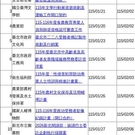
安全衛生署
書智能運用系統」
國立臺灣文
115年文學行動展巡迴規劃及
3
115/01/21
115/02/02
學館
運輸工作開口契約
115-116年度食農教育專業人
4
農業部
115/01/20
115/02/02
員與師資資格認可審查工作
臺北市政府
臺北市二二八受難者傳記製作
5
115/01/23
115/02/02
文化局
規劃及行銷案
115年度臺北市中高齡者及高
臺北市政府
6
齡者友善職場服務勞務委託管
115/01/26
115/02/03
工務局
理案
115年度「性侵害犯罪防治專
7
衛生福利部
115/01/16
115/02/03
業人士培訓與精進計畫案」
農業部農村
115年農村文化保存及活用輔
8
發展及水土
115/01/26
115/02/05
導計畫
保持署
國家人權博
115-116年度政治受難者影像
9
115/01/23
115/02/05
物館
紀錄計畫（開口合約）
新北市立圖
2026新北閱讀節：旅讀巴士委
10
115/01/27
115/02/06
書館
託企劃執行採購案