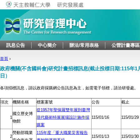
Jump to navigation
訊息公告
中心簡介
辦法/常用表格
公營計畫專區
首頁
›
您在這裡
政府機關(不含國科會)研究計畫招標訊息(截止投標日期:115年1月2
日）
各項招標訊息，請以政府採購網公告訊息為主，如需電子領標，請洽研發處。
項次
機關名稱
標案案號
公告
截止
從1957年聖保羅雙年展到臺灣
國立歷史博
1
現代藝術特展展場設計施作採
115/01/16
115/01/29
物館
購案
勞動部職業
115年度「重大職業災害報告
2
115/01/13
115/01/30