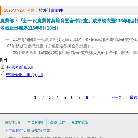
網絡多元協作計畫」徵件小組收。
四、表件下載：相關申請表件請逕至網頁下載(網址：
https://yushan.projec
2026/07/20
分類：
校外計畫徵件
農業部：「新一代農業菁英培育暨合作計畫」成果發表暨116年度計
名截止日期為115年8月10日)
一、為培育我國新一代農業科技之學界專家，並補強本部所屬試驗研究機構
107年起辦理旨揭計畫（亦稱新進教師合作計畫）。
二、本計畫透過新進教師與本部所屬試驗研究機構人員研發合作，解決目前
部依116年度合作主題辦理4場次說明會，包括115年8月12日（三）水產科
附件:
值、8月17日（一）作物科技及8月21日（五）植物保護與畜產科技，各主
各場次資訊.pdf
分享執行成果，並由試驗研究機構研究人員說明合作議題，藉此透過現場交
申請作業手冊 (2).pdf
域合作目標，各場次說明會議程詳如附件1。
三、計畫申請作業手冊（附件2），相關電子檔請至本部官網下載（路徑：
提／農業科技計畫）。敬邀符合資格之新進教師（年資未滿6年者）踴躍參
1
2
3
4
5
6
7
8
9
…
下一頁 ›
最後
115年8月10日，報名詳情請參閱所附連結：
https://forms.gle/mPxNTAAc
頁面
網站地圖
意見回饋
聯絡我們
站內搜尋
天主教輔仁大學
研究發展處