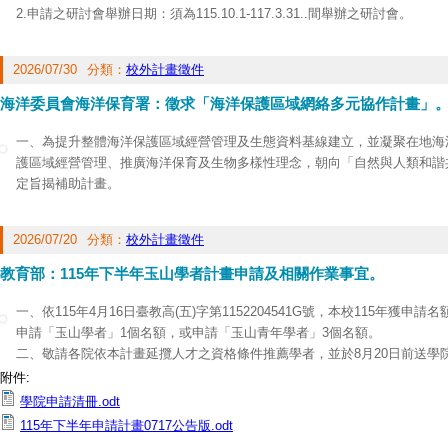
2.申請之研討會舉辦日期：須為115.10.1-117.3.31..間舉辦之研討會。
3.授權主辦或合辦之國際性學術組織須經本會認可，且至少應有兩個國家或
港及澳門）之外籍專家學者來臺參與研討會。
2026/07/30
分類：
校外計畫徵件
4.研討會之籌辦及國內學界參與層面應具有全國性，且須公開徵求論文或邀
5.本案預定於115.12.28函發審查結果。
海洋委員會海洋保育署：徵求「海洋保護區域網絡多元協作計畫」
6.作業要點及申請書大綱：
https://www.nstc.gov.tw/sci/ch/detail/1360c09c
cecefe5a3167
一、為提升整體海洋保護區域經營管理及生態資料基線建立，並凝聚在地海
護區域經營管理、推廣海洋保育及生物多樣性理念，朝向「自然與人類和諧
定旨揭補助計畫。
二、徵件說明如下：
1.申請對象：各海洋保護區之中央目的事業主管機關、政府立案之法人或非
2026/07/20
分類：
校外計畫徵件
專校院。
2.申請期間：本計畫得跨年度，依據執行年度(115-116年、116年)分別
教育部：115年下半年玉山學者計畫申請及相關作業事宜。
到隨審。
115-116年計畫：應於115年8月31日前提出申請。
一、依115年4月16日臺教高(五)字第1152204541G號，本校115年獲申請
116年度計畫：應於115年10月30日前提出申請。
申請「玉山學者」1個名額，或申請「玉山青年學者」3個名額。
3.申請項目：依據「2025年臺灣海洋保護區治理成效評估評分指標對照說
二、敬請各院依本計畫延攬人才之資格條件推薦學者，並於8月20日前送學
會經濟因子等指標，申請單位應具體對應前揭指標並說明計畫執行方式。
選會議審議。
附件:
三、檢附本計畫徵件海報1份。另徵件須知及相關附件詳見官網最新公告
三、獲校內遴選通過之申請者所屬學系，請向研發處取得帳號，至玉山學者
學院申請清冊.odt
(
https://www.oca.gov.tw/ch/index.jsp
)。
傳中、英文職缺公告，並至「管考平臺」撰寫申請計畫書，並備申請清冊1份
115年下半年申請計畫0717公告版.odt
四、徵件計畫紙本收件地址：806高雄市前鎮區鎮北里成功二路25號7樓 
份(中、英文版請合訂為同一冊，並請申請學者親自簽名)。