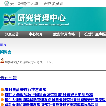
Jump to navigation
訊息公告
中心簡介
辦法/常用表格
公營計畫專區
首頁
›
您在這裡
國科會
業務承辦人杜依璇小姐
(分機：3060)
最新公告
國科會計畫執行注意事項
輔仁大學教師執行國科會研究計畫-經費變更申請流程
輔仁大學學術獎補助管理系統-國科會研究計畫經費變更申請流程
國科會學術研發服務網-研究計畫經費變更申請流程操作說明